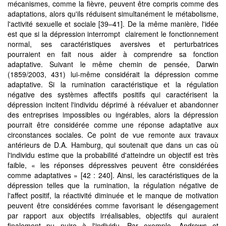
mécanismes, comme la fièvre, peuvent être compris comme des
adaptations, alors qu'ils réduisent simultanément le métabolisme,
l'activité sexuelle et sociale [39–41]. De la même manière, l'idée
est que si la dépression interrompt clairement le fonctionnement
normal, ses caractéristiques aversives et perturbatrices
pourraient en fait nous aider à comprendre sa fonction
adaptative. Suivant le même chemin de pensée, Darwin
(1859/2003, 431) lui-même considérait la dépression comme
adaptative. Si la rumination caractéristique et la régulation
négative des systèmes affectifs positifs qui caractérisent la
dépression incitent l'individu déprimé à réévaluer et abandonner
des entreprises impossibles ou ingérables, alors la dépression
pourrait être considérée comme une réponse adaptative aux
circonstances sociales. Ce point de vue remonte aux travaux
antérieurs de D.A. Hamburg, qui soutenait que dans un cas où
l'individu estime que la probabilité d'atteindre un objectif est très
faible, « les réponses dépressives peuvent être considérées
comme adaptatives » [42 : 240]. Ainsi, les caractéristiques de la
dépression telles que la rumination, la régulation négative de
l'affect positif, la réactivité diminuée et le manque de motivation
peuvent être considérées comme favorisant le désengagement
par rapport aux objectifs irréalisables, objectifs qui auraient
finalement pu nuire à l'individu. Par exemple, Andrews et