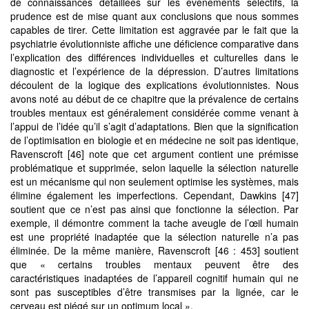
de connaissances détaillées sur les événements sélectifs, la
prudence est de mise quant aux conclusions que nous sommes
capables de tirer. Cette limitation est aggravée par le fait que la
psychiatrie évolutionniste affiche une déficience comparative dans
l’explication des différences individuelles et culturelles dans le
diagnostic et l’expérience de la dépression. D’autres limitations
découlent de la logique des explications évolutionnistes. Nous
avons noté au début de ce chapitre que la prévalence de certains
troubles mentaux est généralement considérée comme venant à
l’appui de l’idée qu’il s’agit d’adaptations. Bien que la signification
de l’optimisation en biologie et en médecine ne soit pas identique,
Ravenscroft [46] note que cet argument contient une prémisse
problématique et supprimée, selon laquelle la sélection naturelle
est un mécanisme qui non seulement optimise les systèmes, mais
élimine également les imperfections. Cependant, Dawkins [47]
soutient que ce n’est pas ainsi que fonctionne la sélection. Par
exemple, il démontre comment la tache aveugle de l’œil humain
est une propriété inadaptée que la sélection naturelle n’a pas
éliminée. De la même manière, Ravenscroft [46 : 453] soutient
que « certains troubles mentaux peuvent être des
caractéristiques inadaptées de l’appareil cognitif humain qui ne
sont pas susceptibles d’être transmises par la lignée, car le
cerveau est piégé sur un optimum local ».