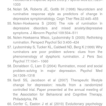
1333
Nolan SA, Roberts JE, Gotlib IH (1998) Neuroticism and
ruminative response style as predictors of change in
depressive symptomatology. Cogn Ther Res 22:445–455
Nolen-Hoeksema S (2000) The role of rumination in
depressive disorders and mixed anxiety/depressive
symptoms. J Abnorm Psychol 109:504–511
Nolen-Hoeksema Wisco, Lyubomirsky S (2005) Rethinking
rumination. Perspect Psychol Sci 3:400–424
Lyubomirsky S, Tucker KL, Caldwell ND, Berg K (1999) Why
ruminators are poor problem solvers: clues from the
phenomenology of dysphoric rumination. J Pers Soc
Psychol 77:1041– 1060
Donaldson C, Lam D (2004) Rumination, mood and social
problem-solving in major depression. Psychol Med
34:1309–1318
Ilardi SS, Jacobson et al (2007) Therapeutic lifestyle
change for depression: results from a randomized
controlled trial. Paper presented at the annual meeting of
the Association for Behavioral and Cognitive Therapy,
Philadelphia, PA
Confer C, Easton J et al (2010) Evolutionary psychology