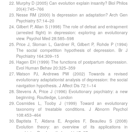
Murphy D (2005) Can evolution explain insanity? Biol Philos
20(4):745–766
Nesse RM (2000) Is depression an adaptation? Arch Gen
Psychiatry 57:14–20
Gilbert P, Allan S (1998) The role of defeat and entrapment
(arrested flight) in depression: exploring an evolutionary
view. Psychol Med 28:585–598
Price J, Sloman L, Gardner R, Gilbert P, Rohde P (1994)
The social competition hypothesis of depression. Br J
Psychiatry 164:309–15
Hagen EH (1999) The functions of postpartum depression.
Evol Human Behav 20:325–359
Watson PJ, Andrews PW (2002) Towards a revised
evolutionary adaptationist analysis of depression: the social
navigation hypothesis. J Affect Dis 72:1–14
Stevens A, Price J (1996) Evolutionary psychiatry: a new
beginning. Routledge, London
Cosmides L, Tooby J (1999) Toward an evolutionary
taxonomy of treatable conditions. J Abnorm Psychol
108:453–464
Baptista T, Aldana E, Angeles F, Beaulieu S (2008)
Evolution theory: an overview of its applications in