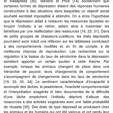
et inadaptées [30]. Stevens et Price [14] soutiennent que
certaines formes de dépression étaient des réponses humaines
constructives à des situations dans lesquelles un objectif social
souhaité semblait impossible à atteindre. On a émis l’hypothèse
que la dépression aidait à restaurer les ressources épuisées en
forçant l’individu à se retirer, aidant ainsi à maximiser les
bénéfices par une réaffectation des ressources [16, 23, 31]. Dans
de petits groupes de chasseurs-cueilleurs, les états dépressifs
pourraient avoir induit une réflexion sur les faiblesses conduisant
à des comportements modifiés et, en fin de compte, à de
meilleures chances de reproduction. Les recherches sur la
régulation à la baisse du taux de sérotonine dans la dépression
semblent apporter un certain soutien à cette théorie. Par
exemple, lorsque les animaux changent de place dans une
hiérarchie de pouvoir, leurs changements de comportement
s’accompagnent de changements dans les taux de sérotonine
[19, 32, 33, 34]. Le sentiment caractéristique d'incapacité à
accomplir des tâches, le pessimisme, l'inactivité comportementale
et l'interprétation exagérée et bien documentée de la difficulté
d'une tâche empêchent l'individu déprimé d'allouer des
ressources à des activités exigeantes avec une faible probabilité
de réussite [35]. Des états de type dépressif se produisent chez
les animaux et les humains qui ont été vaincus et ont perdu leur