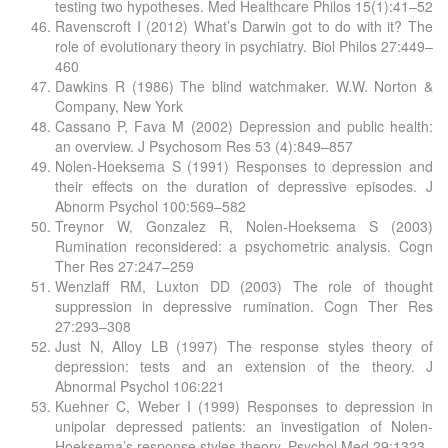
testing two hypotheses. Med Healthcare Philos 15(1):41–52
Ravenscroft I (2012) What’s Darwin got to do with it? The
role of evolutionary theory in psychiatry. Biol Philos 27:449–
460
Dawkins R (1986) The blind watchmaker. W.W. Norton &
Company, New York
Cassano P, Fava M (2002) Depression and public health:
an overview. J Psychosom Res 53 (4):849–857
Nolen-Hoeksema S (1991) Responses to depression and
their effects on the duration of depressive episodes. J
Abnorm Psychol 100:569–582
Treynor W, Gonzalez R, Nolen-Hoeksema S (2003)
Rumination reconsidered: a psychometric analysis. Cogn
Ther Res 27:247–259
Wenzlaff RM, Luxton DD (2003) The role of thought
suppression in depressive rumination. Cogn Ther Res
27:293–308
Just N, Alloy LB (1997) The response styles theory of
depression: tests and an extension of the theory. J
Abnormal Psychol 106:221
Kuehner C, Weber I (1999) Responses to depression in
unipolar depressed patients: an investigation of Nolen-
Hoeksema’s response styles theory. Psychol Med 29:1323–