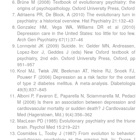
Brüne M (2008) Textbook of evolutionary psychiatry: the
origins of psychopathology. Oxford University Press, Oxford
Adriaens PR, De Block, A (2010) The evolutionary turn in
psychiatry: a historical overview. Hist Psychiatry 21:132–43
Gonzalez HM, Vega WA, Williams DR et al (2010)
Depression care in the United States: too little for too few.
Arch Gen Psychiatry 67(1):37–46
Lonnqvist JK (2009) Suicide. In: Gelder MN, Andreasen,
Lopez-Ibor J, Geddes J (eds) New Oxford textbook of
psychiatry, 2nd edn. Oxford University Press, Oxford, pp
951–957
Knol MJ, Twisk JW, Beekman AT, Heine RJ, Snoek FJ,
Pouwer F (2006) Depression as a risk factor for the onset
of type 2 diabetes mellitus. A meta-analysis. Diabetologia
49(5):837–845
Alboni P, Favaron E, Paparella N, Sciammarella M, Pedaci
M (2008) Is there an association between depression and
cardiovascular mortality or sudden death? J Cardiovascular
Med (Hagerstown, Md.) 9(4):356–362
MacLean PD (1985) Evolutionary psychiatry and the triune
brain. Psychol Med 15:219–221
Cosmides L, Tooby J (1987) From evolution to behavior:
evolutionary psychology as the missing link. In: Dupre J