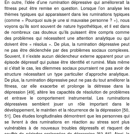
En outre, l’idée d’une rumination dépressive qui améliorerait la
fitness peut être remise en question. Lorsque l’on analyse les
thèmes typiques qui apparaissent dans les ruminations typiques
(comme « Pourquoi suis-je une si mauvaise personne ? »), nous
voyons qu’ils sont souvent de nature hypothétique, et il est dans
de nombreux cas douteux qu’ils puissent être compris comme
des problèmes qui nécessitent une attention analytique ou qui
doivent être « résolus ». De plus, la rumination dépressive peut
ne pas être déclenchée par des problèmes sociaux complexes.
Souvent, il n’existe aucun déclencheur externe apparent pour un
épisode dépressif qui puisse être identifié et ruminé. Mais même
si c’était le cas, les dilemmes sociaux pourraient ne pas avoir de
structure nécessitant un type particulier d’approche analytique.
De plus, la rumination dépressive peut ne pas du tout améliorer la
fitness, car elle exacerbe et prolonge la détresse dans la
dépression [49], altère les capacités de résolution de problèmes
et entrave le comportement instrumental. Les ruminations
dépressives semblent jouer un rôle important dans le
développement, le maintien et la récurrence de la dépression [50,
51]. Des études longitudinales démontrent que les personnes qui
se livrent à des ruminations en réaction au stress sont plus
vulnérables à de nouveaux troubles dépressifs et risquent de
souffrir de périodes prolongées de dépression [52–56]. Ainsi, la