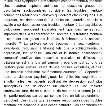
reliant leurs symptômes aux schémas comportementaux présents
chez d’autres espèces animales, le deuxième groupe de
psychiatres évolutionnistes considère les troubles mentaux
comme des bizarreries évolutives qui doivent être expliquées. Car
pourquoi, se demandent-ils, la sélection naturelle est-elle si
laxiste à se débarrasser des troubles mentaux ? Les psychiatres
biologiques supposent invariablement que des gènes sont
impliqués dans la vulnérabilité de l’homme aux troubles mentaux
– comment ces gènes ont-ils réussi à échapper à la sélection
naturelle ? La prévalence de troubles mentaux hautement
invalidants (réduisant la fitness) tels que la schizophrénie, la
dépression, les phobies, l’anxiété et le trouble obsessionnel-
compulsif soulève des questions cruciales et difficiles. La
dépression est à la fois suffisamment répandue tout au long de
l’histoire pour justifier l’étude de ses origines évolutives, et c’est
une maladie débilitante extrêmement courante [8]. Cependant,
outre la détresse psychologique, les difficultés cognitives et
émotionnelles, les patients souffrant de dépression sont plus
susceptibles de développer un diabète et une maladie
cardiovasculaire, de se suicider et de mourir sans enfant [9–11].
En partie motivés par ce qui semble être un fait profondément
déroutant (c’est-à-dire que les gènes responsables des troubles
mentaux ont échappé à la sélection naturelle), les chercheurs ont