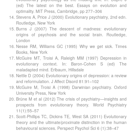
(ed) The latest on the best. Essays on evolution and
optimality. MIT Press, Cambridge, pp 277–306
Stevens A, Price J (2000) Evolutionary psychiatry, 2nd edn.
Routledge, New York
Burns J (2007) The descent of madness: evolutionary
origins of psychosis and the social brain. Routledge,
London
Nesse RM, Williams GC (1995) Why we get sick. Times
Books, New York
McGuire MT, Troisi A, Raleigh MM (1997) Depression in
evolutionary context. In: Baron-Cohen S (ed) The
maladapted mind. Erlbaum, Hillsdale
Nettle D (2004) Evolutionary origins of depression: a review
and reformulation. J Affect Disord 81:91–102
McGuire M, Troisi A (1998) Darwinian psychiatry. Oxford
University Press, New York
Brüne M et al (2012) The crisis of psychiatry—insights and
prospects from evolutionary theory. World Psychiatry
11(1):55–57
Scott-Phillips TC, Dickins TE, West SA (2011) Evolutionary
theory and the ultimate/proximate distinction in the human
behavioural sciences. Perspect Psychol Sci 6 (1):38–47