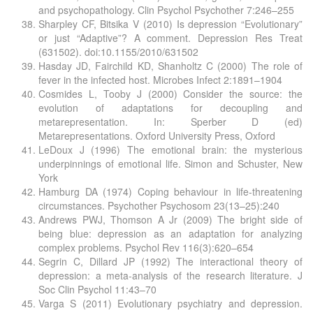
and psychopathology. Clin Psychol Psychother 7:246–255
Sharpley CF, Bitsika V (2010) Is depression “Evolutionary”
or just “Adaptive”? A comment. Depression Res Treat
(631502). doi:10.1155/2010/631502
Hasday JD, Fairchild KD, Shanholtz C (2000) The role of
fever in the infected host. Microbes Infect 2:1891–1904
Cosmides L, Tooby J (2000) Consider the source: the
evolution of adaptations for decoupling and
metarepresentation. In: Sperber D (ed)
Metarepresentations. Oxford University Press, Oxford
LeDoux J (1996) The emotional brain: the mysterious
underpinnings of emotional life. Simon and Schuster, New
York
Hamburg DA (1974) Coping behaviour in life-threatening
circumstances. Psychother Psychosom 23(13–25):240
Andrews PWJ, Thomson A Jr (2009) The bright side of
being blue: depression as an adaptation for analyzing
complex problems. Psychol Rev 116(3):620–654
Segrin C, Dillard JP (1992) The interactional theory of
depression: a meta-analysis of the research literature. J
Soc Clin Psychol 11:43–70
Varga S (2011) Evolutionary psychiatry and depression.