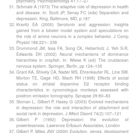
psychiatry. Psychopathology 41:17–27
Schmale A (1973) The adaptive role of depression in health
and disease. In: Scott JP, Senay FC (eds) Separation and
depression. King, Baltimore, MD, p 187
Kravitz EA (2000) Serotonin and aggression: insights
gained from a lobster model system and speculations on
the role of amine neurons in a complex behavior. J Comp
Physiol 186:221– 238
Drummond JM, Issa FA, Song CK, Heberholz J, Yeh S-R,
Edwards DH (2002) Neural mechanisms of dominance
hierarchies in crayfish. In: Wiese K (ed) The crustacean
nervous system. Springer, Berlin, pp 124–135
Grant KA, Shively CA, Nader MS, Ehrenkaufer RL, Line SW,
Morton TE, Gage HD, Mach RH (1998) Effects of social
status on striatal dopamine D2 receptor binding
characteristics in cynomologus monkeys assessed with
positron emission tomography. Synapse 29:80–83
Sloman L, Gilbert P, Hasey G (2003) Evolved mechanisms
in depression: the role and interaction of attachment and
social rank in depression. J Affect Disord 74(2):107–121
Gilbert P (1992) Depression: the evolution of
powerlessness. Lawrence Erlbaum Associates, London
Gilbert P, Miles JNV (2000) Evolution, genes, development