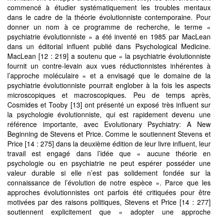
commencé à étudier systématiquement les troubles mentaux
dans le cadre de la théorie évolutionniste contemporaine. Pour
donner un nom à ce programme de recherche, le terme «
psychiatrie évolutionniste » a été inventé en 1985 par MacLean
dans un éditorial influent publié dans Psychological Medicine.
MacLean [12 : 219] a soutenu que « la psychiatrie évolutionniste
fournit un contre-levain aux vues réductionnistes inhérentes à
l’approche moléculaire » et a envisagé que le domaine de la
psychiatrie évolutionniste pourrait englober à la fois les aspects
microscopiques et macroscopiques. Peu de temps après,
Cosmides et Tooby [13] ont présenté un exposé très influent sur
la psychologie évolutionniste, qui est rapidement devenu une
référence importante, avec Evolutionary Psychiatry: A New
Beginning de Stevens et Price. Comme le soutiennent Stevens et
Price [14 : 275] dans la deuxième édition de leur livre influent, leur
travail est engagé dans l’idée que « aucune théorie en
psychologie ou en psychiatrie ne peut espérer posséder une
valeur durable si elle n’est pas solidement fondée sur la
connaissance de l’évolution de notre espèce ». Parce que les
approches évolutionnistes ont parfois été critiquées pour être
motivées par des raisons politiques, Stevens et Price [14 : 277]
soutiennent explicitement que « adopter une approche