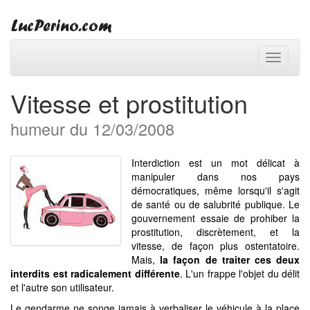
Toggle
navigati
Vitesse et prostitution
humeur du 12/03/2008
Interdiction est un mot délicat à
manipuler dans nos pays
démocratiques, même lorsqu'il s'agit
de santé ou de salubrité publique. Le
gouvernement essaie de prohiber la
prostitution, discrètement, et la
vitesse, de façon plus ostentatoire.
Mais,
la façon de traiter ces deux
interdits est radicalement différente
. L'un frappe l'objet du délit
et l'autre son utilisateur.
Le gendarme ne songe jamais à verbaliser le véhicule à la place