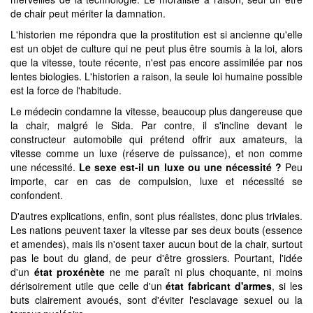
de chair peut mériter la damnation.
L'historien me répondra que la prostitution est si ancienne qu'elle
est un objet de culture qui ne peut plus être soumis à la loi, alors
que la vitesse, toute récente, n'est pas encore assimilée par nos
lentes biologies. L'historien a raison, la seule loi humaine possible
est la force de l'habitude.
Le médecin condamne la vitesse, beaucoup plus dangereuse que
la chair, malgré le Sida. Par contre, il s'incline devant le
constructeur automobile qui prétend offrir aux amateurs, la
vitesse comme un luxe (réserve de puissance), et non comme
une nécessité.
Le sexe est-il un luxe ou une nécessité ?
Peu
importe, car en cas de compulsion, luxe et nécessité se
confondent.
D'autres explications, enfin, sont plus réalistes, donc plus triviales.
Les nations peuvent taxer la vitesse par ses deux bouts (essence
et amendes), mais ils n'osent taxer aucun bout de la chair, surtout
pas le bout du gland, de peur d'être grossiers. Pourtant, l'idée
d'un
état proxénète
ne me paraît ni plus choquante, ni moins
dérisoirement utile que celle d'un
état fabricant d'armes
, si les
buts clairement avoués, sont d'éviter l'esclavage sexuel ou la