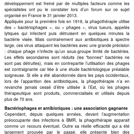
développement est freiné par de multiples facteurs comme les
spécialistes ont pu le constater lors d’un forum sur ce sujet
organisé en France le 31 janvier 2013.
Appliquée pour la première fois en 1919, la phagothérapie utilise
des « bactériophages », ou « phages », virus tueurs, appelés
lytiques qui infectent puis détruisent en quelques minutes la
bactérie visée. Mais contrairement aux antibiotiques à spectre
large, ces virus attaquent les bactéries avec une grande précision
: chaque phage n’infecte qu’un sous-groupe limité de bactéries.
Les effets secondaires sont réduits (les "bonnes" bactéries ne
sont pas détruites), mais en contrepartie l’utilisation des phages
est contraignante car liée à une étude bactériologique préalable
soigneuse. Si elle a été abandonnée dans les pays occidentaux,
lors de l’apparition des antibiotiques, la phagothérapie n’a en
revanche jamais cessé d’être utilisée à l’Est, où les phages
thérapeutique sont produits, commercialisés et utilisés depuis
plus de 70 ans.
Bactériophages et antibiotiques : une association gagnante
Cependant, depuis quelques années, devant l’augmentation
préoccupante des infections à BMR, la phagothérapie apparait
comme un recours éventuel. Outre sa réelle efficacité qui a été
largement prouvée par le passé, elle présente bien des