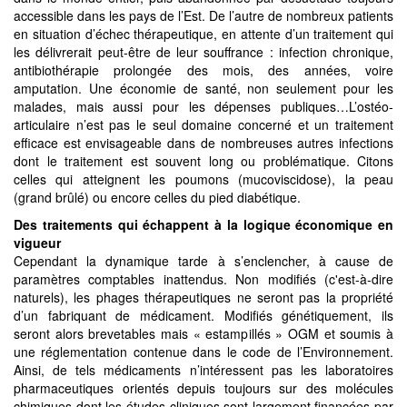
accessible dans les pays de l’Est. De l’autre de nombreux patients
en situation d’échec thérapeutique, en attente d’un traitement qui
les délivrerait peut-être de leur souffrance : infection chronique,
antibiothérapie prolongée des mois, des années, voire
amputation. Une économie de santé, non seulement pour les
malades, mais aussi pour les dépenses publiques…L’ostéo-
articulaire n’est pas le seul domaine concerné et un traitement
efficace est envisageable dans de nombreuses autres infections
dont le traitement est souvent long ou problématique. Citons
celles qui atteignent les poumons (mucoviscidose), la peau
(grand brûlé) ou encore celles du pied diabétique.
Des traitements qui échappent à la logique économique en
vigueur
Cependant la dynamique tarde à s’enclencher, à cause de
paramètres comptables inattendus. Non modifiés (c'est-à-dire
naturels), les phages thérapeutiques ne seront pas la propriété
d’un fabriquant de médicament. Modifiés génétiquement, ils
seront alors brevetables mais « estampillés » OGM et soumis à
une réglementation contenue dans le code de l’Environnement.
Ainsi, de tels médicaments n’intéressent pas les laboratoires
pharmaceutiques orientés depuis toujours sur des molécules
chimiques dont les études cliniques sont largement financées par