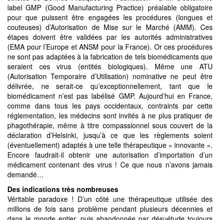
label GMP (Good Manufacturing Practice) préalable obligatoire
pour que puissent être engagées les procédures (longues et
couteuses) d’Autorisation de Mise sur le Marché (AMM). Ces
étapes doivent être validées par les autorités administratives
(EMA pour l’Europe et ANSM pour la France). Or ces procédures
ne sont pas adaptées à la fabrication de tels biomédicaments que
seraient ces virus (entités biologiques). Même une ATU
(Autorisation Temporaire d’Utilisation) nominative ne peut être
délivrée, ne serait-ce qu’exceptionnellement, tant que le
biomédicament n’est pas labélisé GMP. Aujourd’hui en France,
comme dans tous les pays occidentaux, contraints par cette
réglementation, les médecins sont invités à ne plus pratiquer de
phagothérapie, même à titre compassionnel sous couvert de la
déclaration d’Helsinki, jusqu’à ce que les règlements soient
(éventuellement) adaptés à une telle thérapeutique « innovante ».
Encore faudrait-il obtenir une autorisation d’importation d’un
médicament contenant des virus ! Ce que nous n’avons jamais
demandé…
Des indications très nombreuses
Véritable paradoxe ! D’un côté une thérapeutique utilisée des
millions de fois sans problème pendant plusieurs décennies et
dans le monde entier, puis abandonnée par désuétude toujours