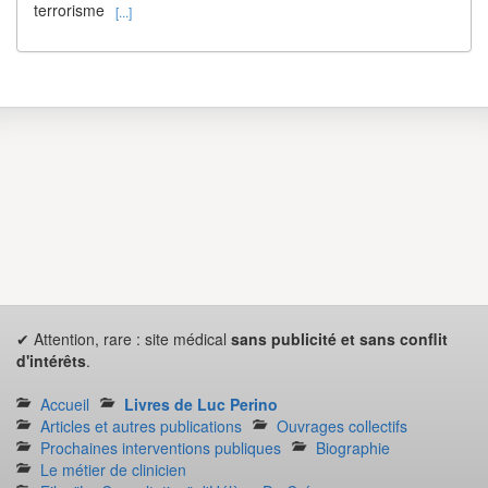
terrorisme
[...]
✔ Attention, rare : site médical
sans publicité et sans conflit
d'intérêts
.
Accueil
Livres de Luc Perino
Articles et autres publications
Ouvrages collectifs
Prochaines interventions publiques
Biographie
Le métier de clinicien