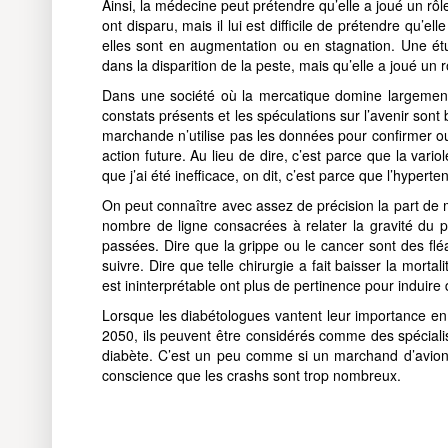
Ainsi, la médecine peut prétendre qu’elle a joué un rôle
ont disparu, mais il lui est difficile de prétendre qu’e
elles sont en augmentation ou en stagnation. Une ét
dans la disparition de la peste, mais qu’elle a joué un 
Dans une société où la mercatique domine largement 
constats présents et les spéculations sur l’avenir son
marchande n’utilise pas les données pour confirmer o
action future. Au lieu de dire, c’est parce que la vario
que j’ai été inefficace, on dit, c’est parce que l’hypert
On peut connaître avec assez de précision la part de 
nombre de ligne consacrées à relater la gravité du p
passées. Dire que la grippe ou le cancer sont des fléau
suivre. Dire que telle chirurgie a fait baisser la morta
est ininterprétable ont plus de pertinence pour induire
Lorsque les diabétologues vantent leur importance en
2050, ils peuvent être considérés comme des spéciali
diabète. C’est un peu comme si un marchand d’avion di
conscience que les crashs sont trop nombreux.