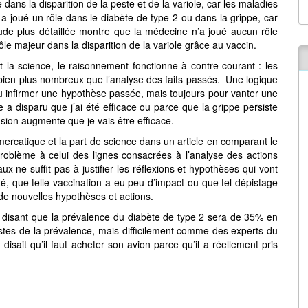
 dans la disparition de la peste et de la variole, car les maladies
lle a joué un rôle dans le diabète de type 2 ou dans la grippe, car
ude plus détaillée montre que la médecine n’a joué aucun rôle
rôle majeur dans la disparition de la variole grâce au vaccin.
la science, le raisonnement fonctionne à contre-courant : les
t bien plus nombreux que l’analyse des faits passés. Une logique
u infirmer une hypothèse passée, mais toujours pour vanter une
le a disparu que j’ai été efficace ou parce que la grippe persiste
ension augmente que je vais être efficace.
mercatique et la part de science dans un article en comparant le
roblème à celui des lignes consacrées à l’analyse des actions
x ne suffit pas à justifier les réflexions et hypothèses qui vont
lité, que telle vaccination a eu peu d’impact ou que tel dépistage
 de nouvelles hypothèses et actions.
 disant que la prévalence du diabète de type 2 sera de 35% en
stes de la prévalence, mais difficilement comme des experts du
sait qu’il faut acheter son avion parce qu’il a réellement pris