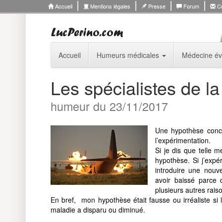
Accueil
Mentions légales
Presse
Forum
Co
Accueil
Humeurs médicales
Médecine év
Les spécialistes de l
humeur du 23/11/2017
Une hypothèse concer
l’expérimentation.
Si je dis que telle 
hypothèse. Si j’expé
introduire une nouve
avoir baissé parce q
plusieurs autres rais
En bref, mon hypothèse était fausse ou irréaliste si 
maladie a disparu ou diminué.