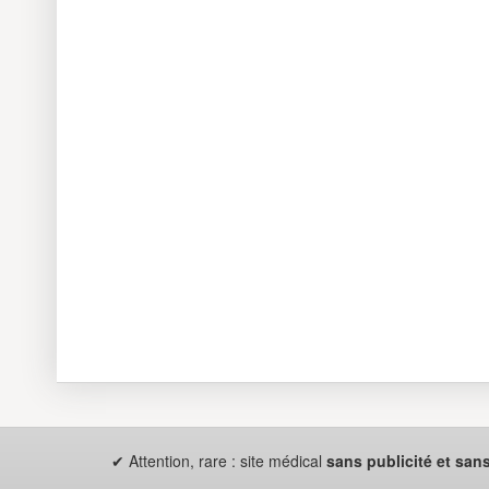
✔ Attention, rare : site médical
sans publicité et sans