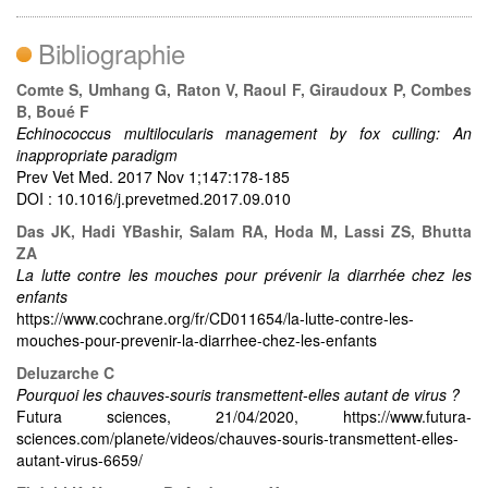
Bibliographie
Comte S, Umhang G, Raton V, Raoul F, Giraudoux P, Combes
B, Boué F
Echinococcus multilocularis management by fox culling: An
inappropriate paradigm
Prev Vet Med. 2017 Nov 1;147:178-185
DOI : 10.1016/j.prevetmed.2017.09.010
Das JK, Hadi YBashir, Salam RA, Hoda M, Lassi ZS, Bhutta
ZA
La lutte contre les mouches pour prévenir la diarrhée chez les
enfants
https://www.cochrane.org/fr/CD011654/la-lutte-contre-les-
mouches-pour-prevenir-la-diarrhee-chez-les-enfants
Deluzarche C
Pourquoi les chauves-souris transmettent-elles autant de virus ?
Futura sciences, 21/04/2020, https://www.futura-
sciences.com/planete/videos/chauves-souris-transmettent-elles-
autant-virus-6659/