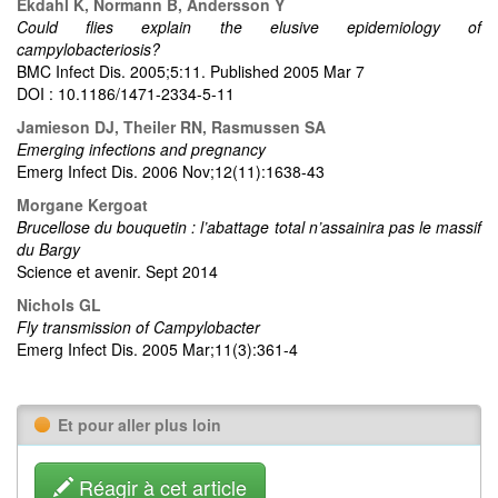
Ekdahl K, Normann B, Andersson Y
Could flies explain the elusive epidemiology of
campylobacteriosis?
BMC Infect Dis. 2005;5:11. Published 2005 Mar 7
DOI : 10.1186/1471-2334-5-11
Jamieson DJ, Theiler RN, Rasmussen SA
Emerging infections and pregnancy
Emerg Infect Dis. 2006 Nov;12(11):1638-43
Morgane Kergoat
Brucellose du bouquetin : l’abattage total n’assainira pas le massif
du Bargy
Science et avenir. Sept 2014
Nichols GL
Fly transmission of Campylobacter
Emerg Infect Dis. 2005 Mar;11(3):361-4
Et pour aller plus loin
Réagir à cet article