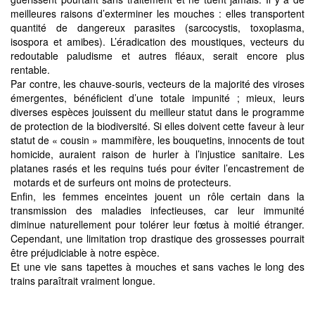
meilleures raisons d’exterminer les mouches : elles transportent
quantité de dangereux parasites (sarcocystis, toxoplasma,
isospora et amibes). L’éradication des moustiques, vecteurs du
redoutable paludisme et autres fléaux, serait encore plus
rentable.
Par contre, les chauve-souris, vecteurs de la majorité des viroses
émergentes, bénéficient d’une totale impunité ; mieux, leurs
diverses espèces jouissent du meilleur statut dans le programme
de protection de la biodiversité. Si elles doivent cette faveur à leur
statut de « cousin » mammifère, les bouquetins, innocents de tout
homicide, auraient raison de hurler à l’injustice sanitaire. Les
platanes rasés et les requins tués pour éviter l’encastrement de
motards et de surfeurs ont moins de protecteurs.
Enfin, les femmes enceintes jouent un rôle certain dans la
transmission des maladies infectieuses, car leur immunité
diminue naturellement pour tolérer leur fœtus à moitié étranger.
Cependant, une limitation trop drastique des grossesses pourrait
être préjudiciable à notre espèce.
Et une vie sans tapettes à mouches et sans vaches le long des
trains paraîtrait vraiment longue.