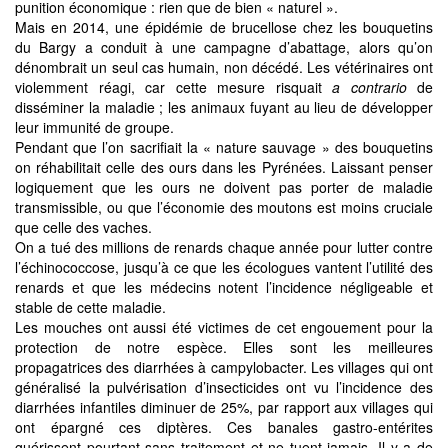
punition économique : rien que de bien « naturel ».
Mais en 2014, une épidémie de brucellose chez les bouquetins
du Bargy a conduit à une campagne d’abattage, alors qu’on
dénombrait un seul cas humain, non décédé. Les vétérinaires ont
violemment réagi, car cette mesure risquait
a contrario
de
disséminer la maladie ; les animaux fuyant au lieu de développer
leur immunité de groupe.
Pendant que l’on sacrifiait la « nature sauvage » des bouquetins
on réhabilitait celle des ours dans les Pyrénées. Laissant penser
logiquement que les ours ne doivent pas porter de maladie
transmissible, ou que l’économie des moutons est moins cruciale
que celle des vaches.
On a tué des millions de renards chaque année pour lutter contre
l’échinococcose, jusqu’à ce que les écologues vantent l’utilité des
renards et que les médecins notent l’incidence négligeable et
stable de cette maladie.
Les mouches ont aussi été victimes de cet engouement pour la
protection de notre espèce. Elles sont les meilleures
propagatrices des diarrhées à campylobacter. Les villages qui ont
généralisé la pulvérisation d’insecticides ont vu l’incidence des
diarrhées infantiles diminuer de 25%, par rapport aux villages qui
ont épargné ces diptères. Ces banales gastro-entérites
guérissent pourtant sans traitement et ne tuent jamais. Il y a de