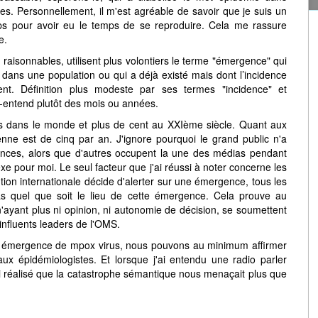
ntes. Personnellement, il m'est agréable de savoir que je suis un
s pour avoir eu le temps de se reproduire. Cela me rassure
e.
 raisonnables, utilisent plus volontiers le terme "émergence" qui
dans une population ou qui a déjà existé mais dont l’incidence
nt. Définition plus modeste par ses termes "incidence" et
us-entend plutôt des mois ou années.
 dans le monde et plus de cent au XXIème siècle. Quant aux
nne est de cinq par an. J'ignore pourquoi le grand public n'a
nces, alors que d'autres occupent la une des médias pendant
xe pour moi. Le seul facteur que j'ai réussi à noter concerne les
tion internationale décide d'alerter sur une émergence, tous les
as quel que soit le lieu de cette émergence. Cela prouve au
n'ayant plus ni opinion, ni autonomie de décision, se soumettent
nfluents leaders de l'OMS.
e émergence de mpox virus, nous pouvons au minimum affirmer
e aux épidémiologistes. Et lorsque j'ai entendu une radio parler
'ai réalisé que la catastrophe sémantique nous menaçait plus que