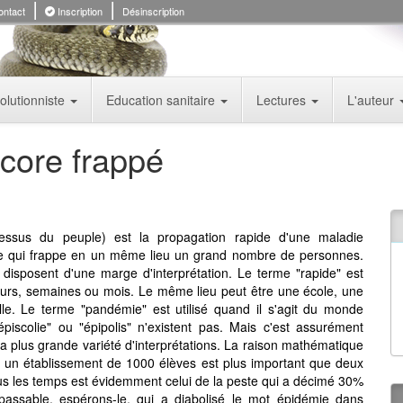
ntact
Inscription
Désinscription
olutionniste
Education sanitaire
Lectures
L'auteur
core frappé
ssus du peuple) est la propagation rapide d'une maladie
ue qui frappe en un même lieu un grand nombre de personnes.
s disposent d'une marge d'interprétation. Le terme "rapide" est
jours, semaines ou mois. Le même lieu peut être une école, une
lle. Le terme "pandémie" est utilisé quand il s'agit du monde
épiscolie" ou "épipolis" n'existent pas. Mais c'est assurément
la plus grande variété d'interprétations. La raison mathématique
s un établissement de 1000 élèves est plus important que deux
us les temps est évidemment celui de la peste qui a décimé 30%
passable, espérons-le, qui a diabolisé le mot épidémie dans