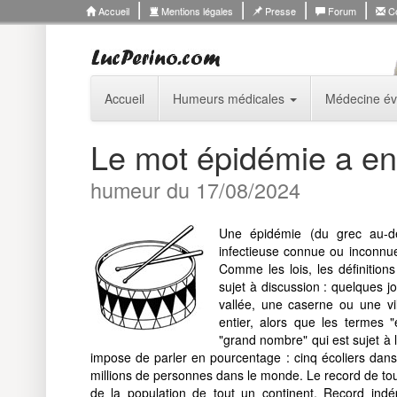
Accueil
Mentions légales
Presse
Forum
Co
Accueil
Humeurs médicales
Médecine év
Le mot épidémie a en
humeur du 17/08/2024
Une épidémie (du grec au-de
infectieuse connue ou inconn
Comme les lois, les définition
sujet à discussion : quelques 
vallée, une caserne ou une vi
entier, alors que les termes "
"grand nombre" qui est sujet à 
impose de parler en pourcentage : cinq écoliers dan
millions de personnes dans le monde. Le record de to
de la population de tout un continent. Record indé