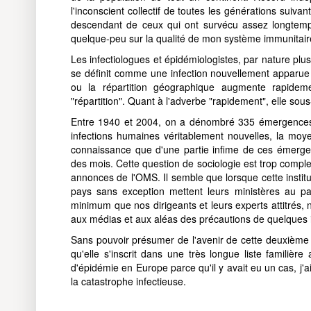
l'inconscient collectif de toutes les générations suiva
descendant de ceux qui ont survécu assez longtemp
quelque-peu sur la qualité de mon système immunitair
Les infectiologues et épidémiologistes, par nature plus
se définit comme une infection nouvellement apparue 
ou la répartition géographique augmente rapideme
"répartition". Quant à l'adverbe "rapidement", elle so
Entre 1940 et 2004, on a dénombré 335 émergences
infections humaines véritablement nouvelles, la moye
connaissance que d'une partie infime de ces émerge
des mois. Cette question de sociologie est trop comple
annonces de l'OMS. Il semble que lorsque cette institu
pays sans exception mettent leurs ministères au p
minimum que nos dirigeants et leurs experts attitrés, 
aux médias et aux aléas des précautions de quelques i
Sans pouvoir présumer de l'avenir de cette deuxièm
qu'elle s'inscrit dans une très longue liste familièr
d'épidémie en Europe parce qu'il y avait eu un cas, j
la catastrophe infectieuse.