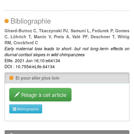
Bibliographie
Girard-Buttoz C, Tkaczynski PJ, Samuni L, Fedurek P, Gomes
C, Löhrich T, Manin V, Preis A, Valé PF, Deschner T, Wittig
RM, Crockford C
Early maternal loss leads to short- but not long-term effects on
diurnal cortisol slopes in wild chimpanzees
Elife. 2021 Jun 16;10:e64134
DOI : 10.7554/eLife.64134
Et pour aller plus loin
Réagir à cet article
Bibliographie