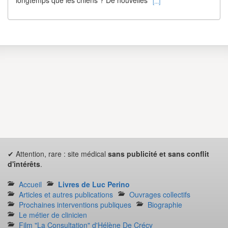
[...]
✔ Attention, rare : site médical
sans publicité et sans conflit
d'intérêts
.
Accueil
Livres de Luc Perino
Articles et autres publications
Ouvrages collectifs
Prochaines interventions publiques
Biographie
Le métier de clinicien
Film "La Consultation" d'Hélène De Crécy