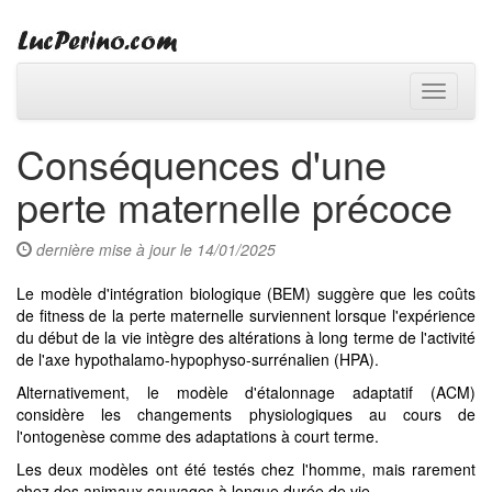
Toggle
navigati
Conséquences d'une
perte maternelle précoce
dernière mise à jour le 14/01/2025
Le modèle d'intégration biologique (BEM) suggère que les coûts
de fitness de la perte maternelle surviennent lorsque l'expérience
du début de la vie intègre des altérations à long terme de l'activité
de l'axe hypothalamo-hypophyso-surrénalien (HPA).
Alternativement, le modèle d'étalonnage adaptatif (ACM)
considère les changements physiologiques au cours de
l'ontogenèse comme des adaptations à court terme.
Les deux modèles ont été testés chez l'homme, mais rarement
chez des animaux sauvages à longue durée de vie.