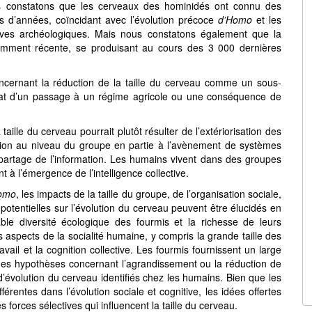
us constatons que les cerveaux des hominidés ont connu des
ns d’années, coïncidant avec l’évolution précoce
d’Homo
et les
hives archéologiques. Mais nous constatons également que la
namment récente, se produisant au cours des 3 000 dernières
ncernant la réduction de la taille du cerveau comme un sous-
sultat d’un passage à un régime agricole ou une conséquence de
aille du cerveau pourrait plutôt résulter de l’extériorisation des
sion au niveau du groupe en partie à l’avènement de systèmes
 partage de l’information. Les humains vivent dans des groupes
 à l’émergence de l’intelligence collective.
omo
, les impacts de la taille du groupe, de l’organisation sociale,
es potentielles sur l’évolution du cerveau peuvent être élucidés en
le diversité écologique des fourmis et la richesse de leurs
spects de la socialité humaine, y compris la grande taille des
ravail et la cognition collective. Les fourmis fournissent un large
des hypothèses concernant l’agrandissement ou la réduction de
 d’évolution du cerveau identifiés chez les humains. Bien que les
érentes dans l’évolution sociale et cognitive, les idées offertes
 forces sélectives qui influencent la taille du cerveau.