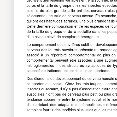
corps et la taille du groupe chez les insectes eusoci
colonie de plus grande taille ont des cerveaux plus 
sélectionne une taille de cerveau accrue. En revanch
qui ont des habitudes agraires, une plus grande taille 
Cette dernière comparaison entre les espèces de four
de la taille du groupe et de la socialité dans les popu
d’un niveau élevé de complexité émergente.
Le comportement des ouvrières subit un développement 
cerveau des fourmis ouvrières présente un remodelage
associé à un répertoire comportemental de plus en pl
comportemental peuvent être associés à une augment
microglomérules – des structures synaptiques de typ
capacité de traitement sensoriel et le comportement.
Des éléments du développement du cerveau humain se 
comportement social. Chez les rats-taupes, mammif
insectes eusociaux, il n’y a pas d’association claire ent
eusociales n’ont pas de cerveau plus petit ou plus gra
tendance apparente entre le système social et le no
d’un artefact des adaptations métaboliques extrêm
semblent fournir des modèles plus utiles que les mam