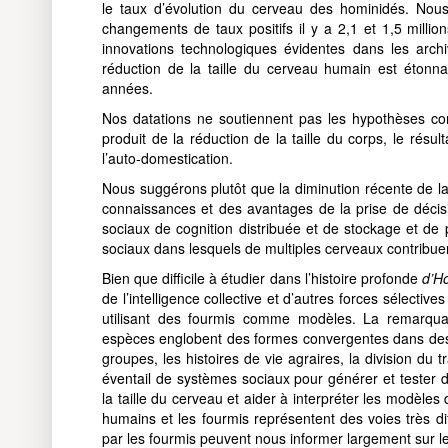
le taux d’évolution du cerveau des hominidés. No
changements de taux positifs il y a 2,1 et 1,5 millio
innovations technologiques évidentes dans les arc
réduction de la taille du cerveau humain est éton
années.
Nos datations ne soutiennent pas les hypothèses co
produit de la réduction de la taille du corps, le ré
l’auto-domestication.
Nous suggérons plutôt que la diminution récente de la t
connaissances et des avantages de la prise de déci
sociaux de cognition distribuée et de stockage et de
sociaux dans lesquels de multiples cerveaux contribuent
Bien que difficile à étudier dans l’histoire profonde
d’H
de l’intelligence collective et d’autres forces sélectiv
utilisant des fourmis comme modèles. La remarquab
espèces englobent des formes convergentes dans des a
groupes, les histoires de vie agraires, la division du t
éventail de systèmes sociaux pour générer et tester 
la taille du cerveau et aider à interpréter les modèles
humains et les fourmis représentent des voies très diff
par les fourmis peuvent nous informer largement sur les