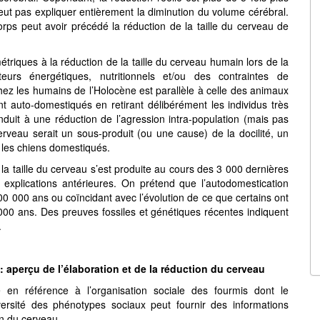
peut pas expliquer entièrement la diminution du volume cérébral.
corps peut avoir précédé la réduction de la taille du cerveau de
métriques à la réduction de la taille du cerveau humain lors de la
teurs énergétiques, nutritionnels et/ou des contraintes de
hez les humains de l’Holocène est parallèle à celle des animaux
 auto-domestiqués en retirant délibérément les individus très
nduit à une réduction de l’agression intra-population (mais pas
cerveau serait un sous-produit (ou une cause) de la docilité, un
les chiens domestiqués.
la taille du cerveau s’est produite au cours des 3 000 dernières
explications antérieures. On prétend que l’autodomestication
00 000 ans ou coïncidant avec l’évolution de ce que certains ont
00 ans. Des preuves fossiles et génétiques récentes indiquent
.
 aperçu de l’élaboration et de la réduction du cerveau
en référence à l’organisation sociale des fourmis dont le
versité des phénotypes sociaux peut fournir des informations
on du cerveau.