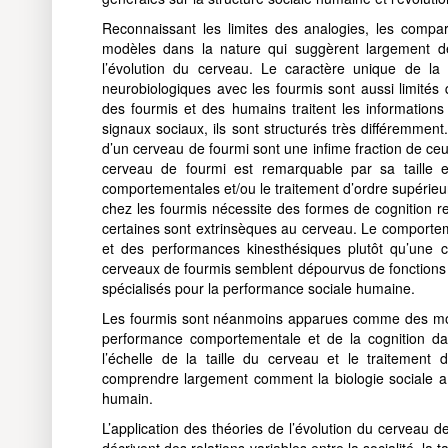
Reconnaissant les limites des analogies, les compa
modèles dans la nature qui suggèrent largement des
l’évolution du cerveau. Le caractère unique de la 
neurobiologiques avec les fourmis sont aussi limités
des fourmis et des humains traitent les informatio
signaux sociaux, ils sont structurés très différemment
d’un cerveau de fourmi sont une infime fraction de ce
cerveau de fourmi est remarquable par sa taille e
comportementales et/ou le traitement d’ordre supérieur
chez les fourmis nécessite des formes de cognition r
certaines sont extrinsèques au cerveau. Le comporte
et des performances kinesthésiques plutôt qu’une c
cerveaux de fourmis semblent dépourvus de fonctions e
spécialisés pour la performance sociale humaine.
Les fourmis sont néanmoins apparues comme des modèl
performance comportementale et de la cognition dan
l’échelle de la taille du cerveau et le traitement d
comprendre largement comment la biologie sociale a 
humain.
L’application des théories de l’évolution du cerveau 
décrivent des relations variables entre la socialité, la