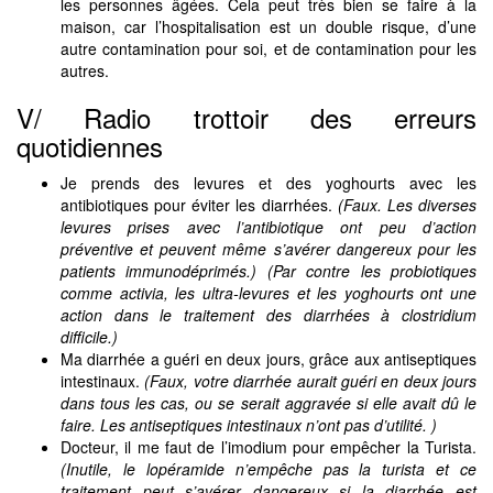
les personnes âgées. Cela peut très bien se faire à la
maison, car l’hospitalisation est un double risque, d’une
autre contamination pour soi, et de contamination pour les
autres.
V/ Radio trottoir des erreurs
quotidiennes
Je prends des levures et des yoghourts avec les
antibiotiques pour éviter les diarrhées.
(Faux. Les diverses
levures prises avec l’antibiotique ont peu d’action
préventive et peuvent même s’avérer dangereux pour les
patients immunodéprimés.) (Par contre les probiotiques
comme activia, les ultra-levures et les yoghourts ont une
action dans le traitement des diarrhées à clostridium
difficile.)
Ma diarrhée a guéri en deux jours, grâce aux antiseptiques
intestinaux.
(Faux, votre diarrhée aurait guéri en deux jours
dans tous les cas, ou se serait aggravée si elle avait dû le
faire. Les antiseptiques intestinaux n’ont pas d’utilité. )
Docteur, il me faut de l’imodium pour empêcher la Turista.
(Inutile, le lopéramide n’empêche pas la turista et ce
traitement peut s’avérer dangereux si la diarrhée est