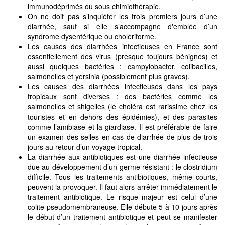
immunodéprimés ou sous chimiothérapie.
On ne doit pas s’inquiéter les trois premiers jours d’une
diarrhée, sauf si elle s’accompagne d'emblée d’un
syndrome dysentérique ou cholériforme.
Les causes des diarrhées infectieuses en France sont
essentiellement des virus (presque toujours bénignes) et
aussi quelques bactéries : campylobacter, colibacilles,
salmonelles et yersinia (possiblement plus graves).
Les causes des diarrhées infectieuses dans les pays
tropicaux sont diverses : des bactéries comme les
salmonelles et shigelles (le choléra est rarissime chez les
touristes et en dehors des épidémies), et des parasites
comme l’amibiase et la giardiase. Il est préférable de faire
un examen des selles en cas de diarrhée de plus de trois
jours au retour d’un voyage tropical.
La diarrhée aux antibiotiques est une diarrhée infectieuse
due au développement d’un germe résistant : le clostridium
difficile. Tous les traitements antibiotiques, même courts,
peuvent la provoquer. Il faut alors arrêter immédiatement le
traitement antibiotique. Le risque majeur est celui d’une
colite pseudomembraneuse. Elle débute 5 à 10 jours après
le début d’un traitement antibiotique et peut se manifester