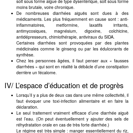
soit sous forme aigue de type dysentérique, soit sous forme
moins brutale, voire chronique.
De nombreuses diarrhées aiguës sont dues à des
médicaments. Les plus fréquemment en cause sont : anti-
inflammatoires, metformine, laxatifs irritants,
antimycosiques, magnésium, digoxine, colchicine,
antidépresseurs, chimiothérapie, antiviraux du SIDA.
Certaines diarrhées sont provoquées par des plantes
médicinales comme le ginseng ou par les édulcorants de
synthèse.
Chez les personnes âgées, il faut penser aux « fausses
diarrhées » qui sont en réalité la débâcle d’une constipation
derrière un fécalome.
IV/ L’espace d’éducation et de progrès
Lorsqu’il y a plus de deux cas dans une même collectivité, il
faut évoquer une toxi-infection alimentaire et en faire la
déclaration.
Le seul traitement vraiment efficace d’une diarrhée aiguë
est l’eau. (On peut éventuellement y ajouter des sels de
réhydratation orale en cas de très forte diarrhée.)
Le régime est très simple : manger essentiellement du riz,