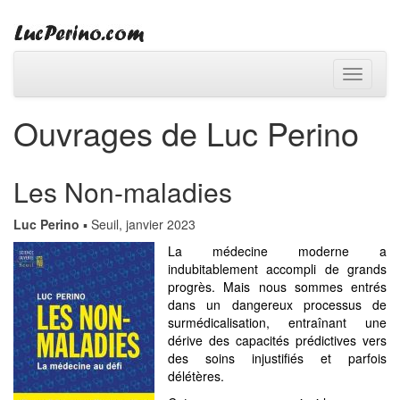
Toggle
navigati
Ouvrages de Luc Perino
Les Non-maladies
Luc Perino
▪ Seuil, janvier 2023
La médecine moderne a
indubitablement accompli de grands
progrès. Mais nous sommes entrés
dans un dangereux processus de
surmédicalisation, entraînant une
dérive des capacités prédictives vers
des soins injustifiés et parfois
délétères.