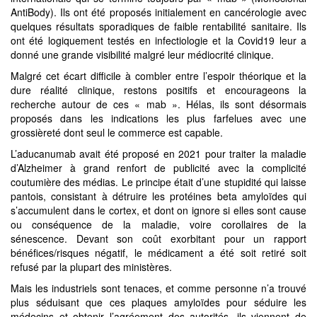
AntiBody). Ils ont été proposés initialement en cancérologie avec
quelques résultats sporadiques de faible rentabilité sanitaire. Ils
ont été logiquement testés en infectiologie et la Covid19 leur a
donné une grande visibilité malgré leur médiocrité clinique.
Malgré cet écart difficile à combler entre l’espoir théorique et la
dure réalité clinique, restons positifs et encourageons la
recherche autour de ces « mab ». Hélas, ils sont désormais
proposés dans les indications les plus farfelues avec une
grossièreté dont seul le commerce est capable.
L’aducanumab avait été proposé en 2021 pour traiter la maladie
d’Alzheimer à grand renfort de publicité avec la complicité
coutumière des médias. Le principe était d’une stupidité qui laisse
pantois, consistant à détruire les protéines beta amyloïdes qui
s’accumulent dans le cortex, et dont on ignore si elles sont cause
ou conséquence de la maladie, voire corollaires de la
sénescence. Devant son coût exorbitant pour un rapport
bénéfices/risques négatif, le médicament a été soit retiré soit
refusé par la plupart des ministères.
Mais les industriels sont tenaces, et comme personne n’a trouvé
plus séduisant que ces plaques amyloïdes pour séduire les
médecins et obtenir l’agréement des autorités, ils viennent de