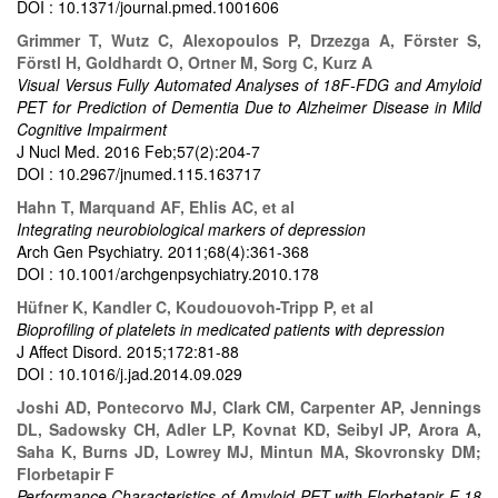
DOI : 10.1371/journal.pmed.1001606
Grimmer T, Wutz C, Alexopoulos P, Drzezga A, Förster S,
Förstl H, Goldhardt O, Ortner M, Sorg C, Kurz A
Visual Versus Fully Automated Analyses of 18F-FDG and Amyloid
PET for Prediction of Dementia Due to Alzheimer Disease in Mild
Cognitive Impairment
J Nucl Med. 2016 Feb;57(2):204-7
DOI : 10.2967/jnumed.115.163717
Hahn T, Marquand AF, Ehlis AC, et al
Integrating neurobiological markers of depression
Arch Gen Psychiatry. 2011;68(4):361-368
DOI : 10.1001/archgenpsychiatry.2010.178
Hüfner K, Kandler C, Koudouovoh-Tripp P, et al
Bioprofiling of platelets in medicated patients with depression
J Affect Disord. 2015;172:81-88
DOI : 10.1016/j.jad.2014.09.029
Joshi AD, Pontecorvo MJ, Clark CM, Carpenter AP, Jennings
DL, Sadowsky CH, Adler LP, Kovnat KD, Seibyl JP, Arora A,
Saha K, Burns JD, Lowrey MJ, Mintun MA, Skovronsky DM;
Florbetapir F
Performance Characteristics of Amyloid PET with Florbetapir F 18