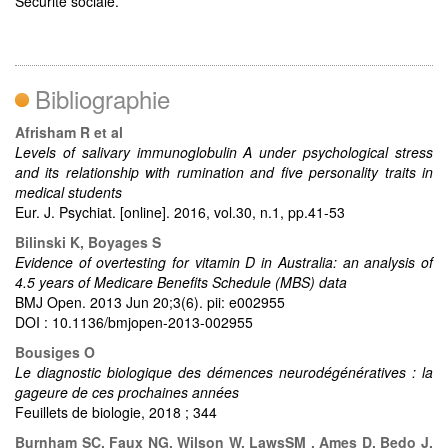
Sécurité sociale.
Bibliographie
Afrisham R et al
Levels of salivary immunoglobulin A under psychological stress
and its relationship with rumination and five personality traits in
medical students
Eur. J. Psychiat. [online]. 2016, vol.30, n.1, pp.41-53
Bilinski K, Boyages S
Evidence of overtesting for vitamin D in Australia: an analysis of
4.5 years of Medicare Beneﬁts Schedule (MBS) data
BMJ Open. 2013 Jun 20;3(6). pii: e002955
DOI : 10.1136/bmjopen-2013-002955
Bousiges O
Le diagnostic biologique des démences neurodégénératives : la
gageure de ces prochaines années
Feuillets de biologie, 2018 ; 344
Burnham SC, Faux NG, Wilson W, LawsSM , Ames D, Bedo J,