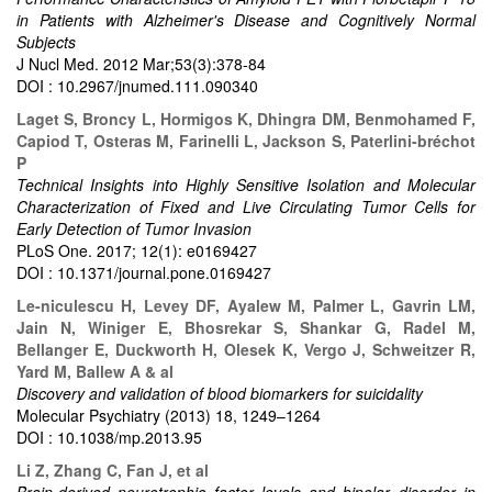
in Patients with Alzheimer's Disease and Cognitively Normal
Subjects
J Nucl Med. 2012 Mar;53(3):378-84
DOI : 10.2967/jnumed.111.090340
Laget S, Broncy L, Hormigos K, Dhingra DM, Benmohamed F,
Capiod T, Osteras M, Farinelli L, Jackson S, Paterlini-bréchot
P
Technical Insights into Highly Sensitive Isolation and Molecular
Characterization of Fixed and Live Circulating Tumor Cells for
Early Detection of Tumor Invasion
PLoS One. 2017; 12(1): e0169427
DOI : 10.1371/journal.pone.0169427
Le-niculescu H, Levey DF, Ayalew M, Palmer L, Gavrin LM,
Jain N, Winiger E, Bhosrekar S, Shankar G, Radel M,
Bellanger E, Duckworth H, Olesek K, Vergo J, Schweitzer R,
Yard M, Ballew A & al
Discovery and validation of blood biomarkers for suicidality
Molecular Psychiatry (2013) 18, 1249–1264
DOI : 10.1038/mp.2013.95
Li Z, Zhang C, Fan J, et al
Brain-derived neurotrophic factor levels and bipolar disorder in