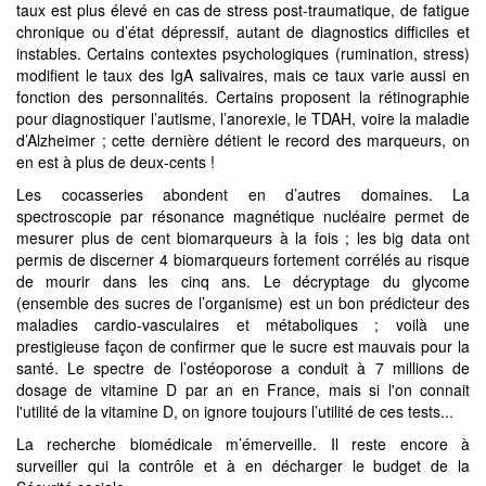
taux est plus élevé en cas de stress post-traumatique, de fatigue
chronique ou d’état dépressif, autant de diagnostics difficiles et
instables. Certains contextes psychologiques (rumination, stress)
modifient le taux des IgA salivaires, mais ce taux varie aussi en
fonction des personnalités. Certains proposent la rétinographie
pour diagnostiquer l’autisme, l’anorexie, le TDAH, voire la maladie
d’Alzheimer ; cette dernière détient le record des marqueurs, on
en est à plus de deux-cents !
Les cocasseries abondent en d’autres domaines. La
spectroscopie par résonance magnétique nucléaire permet de
mesurer plus de cent biomarqueurs à la fois ; les big data ont
permis de discerner 4 biomarqueurs fortement corrélés au risque
de mourir dans les cinq ans. Le décryptage du glycome
(ensemble des sucres de l’organisme) est un bon prédicteur des
maladies cardio-vasculaires et métaboliques ; voilà une
prestigieuse façon de confirmer que le sucre est mauvais pour la
santé. Le spectre de l’ostéoporose a conduit à 7 millions de
dosage de vitamine D par an en France, mais si l'on connait
l'utilité de la vitamine D, on ignore toujours l’utilité de ces tests...
La recherche biomédicale m’émerveille. Il reste encore à
surveiller qui la contrôle et à en décharger le budget de la