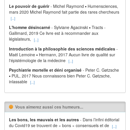
Le pouvoir de guérir
- Michel Raymond ▪ Humensciences,
mars 2020 Michel Raymond fait partie des rares chercheurs
[...]
L'homme désincarné
- Sylviane Agacinski ▪ Tracts -
Gallimard, 2019 Ce livre est à recommander aux
législateurs,
[...]
Introduction à la philosophie des sciences médicales
-
Maël Lemoine ▪ Hermann, 2017 Aucun livre de qualité sur
l'épistémologie de la médecine
[...]
Psychiatrie mortelle et déni organisé
- Peter C. Gøtzsche
▪ PUL, 2017 Nous connaissons bien Peter C. Gøtzsche,
inlassable
[...]
Vous aimerez aussi ces humeurs...
Les bons, les mauvais et les autres
- Dans l’infini éditorial
du Covid19 se trouvent de « bons » consensuels et de
[...]