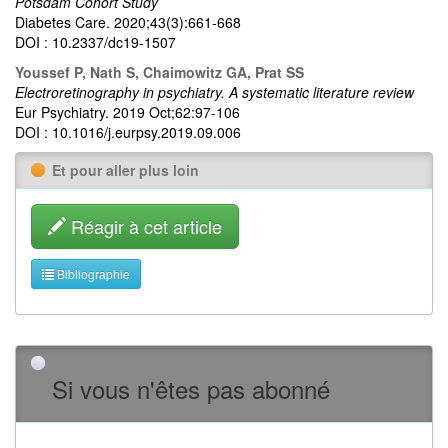
Potsdam Cohort Study
Diabetes Care. 2020;43(3):661-668
DOI : 10.2337/dc19-1507
Youssef P, Nath S, Chaimowitz GA, Prat SS
Electroretinography in psychiatry. A systematic literature review
Eur Psychiatry. 2019 Oct;62:97-106
DOI : 10.1016/j.eurpsy.2019.09.006
Et pour aller plus loin
Réagir à cet article
Bibliographie
Si vous n'êtes pas abonné