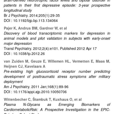
patients in their first depressive episode: 3-year prospective
longitudinal study
Br J Psychiatry. 2014;205(1):29-35
DOI : 10.1192/bjp.bp.113.134064
Pajer K, Andrus BM, Gardner W, et al
Discovery of blood transcriptomic markers for depression in
animal models and pilot validation in subjects with early-onset
major depression
Transl Psychiatry. 2012;2(4):e101. Published 2012 Apr 17
DOI : 10.1038/tp.2012.26
van Zuiden M, Geuze E, Willemen HL, Vermetten E, Maas M,
Heijnen CJ, Kavelaars A
Pre-existing high glucocorticoid receptor number predicting
development of posttraumatic stress symptoms after military
deployment
Am J Psychiatry. 2011 Jan;168(1):89-96
DOI : 10.1176/appi.ajp.2010.10050706
Wittenbecher C, Štambuk T, Kuxhaus O, et al
Plasma N-Glycans as Emerging Biomarkers of
CardiometabolicRisk: A Prospective Investigation in the EPIC-