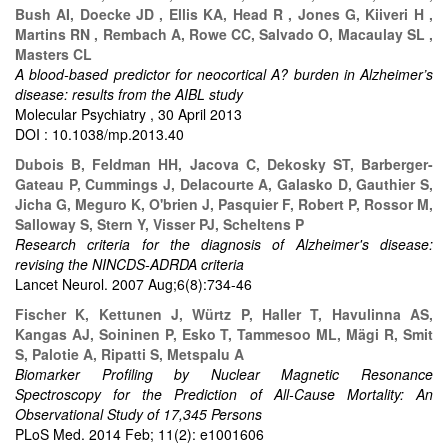
Bush AI, Doecke JD , Ellis KA, Head R , Jones G, Kiiveri H ,
Martins RN , Rembach A, Rowe CC, Salvado O, Macaulay SL ,
Masters CL
A blood-based predictor for neocortical A? burden in Alzheimer’s
disease: results from the AIBL study
Molecular Psychiatry , 30 April 2013
DOI : 10.1038/mp.2013.40
Dubois B, Feldman HH, Jacova C, Dekosky ST, Barberger-
Gateau P, Cummings J, Delacourte A, Galasko D, Gauthier S,
Jicha G, Meguro K, O'brien J, Pasquier F, Robert P, Rossor M,
Salloway S, Stern Y, Visser PJ, Scheltens P
Research criteria for the diagnosis of Alzheimer's disease:
revising the NINCDS-ADRDA criteria
Lancet Neurol. 2007 Aug;6(8):734-46
Fischer K, Kettunen J, Würtz P, Haller T, Havulinna AS,
Kangas AJ, Soininen P, Esko T, Tammesoo ML, Mägi R, Smit
S, Palotie A, Ripatti S, Metspalu A
Biomarker Profiling by Nuclear Magnetic Resonance
Spectroscopy for the Prediction of All-Cause Mortality: An
Observational Study of 17,345 Persons
PLoS Med. 2014 Feb; 11(2): e1001606