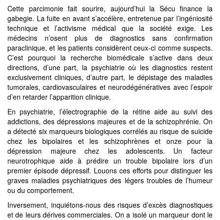
Cette parcimonie fait sourire, aujourd’hui la Sécu finance la
gabegie. La fuite en avant s’accélère, entretenue par l’ingéniosité
technique et l’activisme médical que la société exige. Les
médecins n’osent plus de diagnostics sans confirmation
paraclinique, et les patients considèrent ceux-ci comme suspects.
C’est pourquoi la recherche biomédicale s’active dans deux
directions, d’une part, la psychiatrie où les diagnostics restent
exclusivement cliniques, d’autre part, le dépistage des maladies
tumorales, cardiovasculaires et neurodégénératives avec l’espoir
d’en retarder l’apparition clinique.
En psychiatrie, l’électrographie de la rétine aide au suivi des
addictions, des dépressions majeures et de la schizophrénie. On
a détecté six marqueurs biologiques corrélés au risque de suicide
chez les bipolaires et les schizophrènes et onze pour la
dépression majeure chez les adolescents. Un facteur
neurotrophique aide à prédire un trouble bipolaire lors d’un
premier épisode dépressif. Louons ces efforts pour distinguer les
graves maladies psychiatriques des légers troubles de l’humeur
ou du comportement.
Inversement, inquiétons-nous des risques d’excès diagnostiques
et de leurs dérives commerciales. On a isolé un marqueur dont le