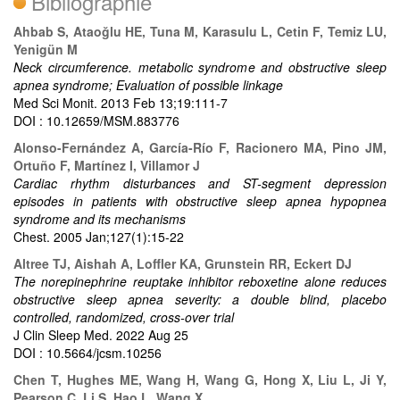
Bibliographie
Ahbab S, Ataoğlu HE, Tuna M, Karasulu L, Cetin F, Temiz LU,
Yenigün M
Neck circumference. metabolic syndrome and obstructive sleep
apnea syndrome; Evaluation of possible linkage
Med Sci Monit. 2013 Feb 13;19:111-7
DOI : 10.12659/MSM.883776
Alonso-Fernández A, García-Río F, Racionero MA, Pino JM,
Ortuño F, Martínez I, Villamor J
Cardiac rhythm disturbances and ST-segment depression
episodes in patients with obstructive sleep apnea hypopnea
syndrome and its mechanisms
Chest. 2005 Jan;127(1):15-22
Altree TJ, Aishah A, Loffler KA, Grunstein RR, Eckert DJ
The norepinephrine reuptake inhibitor reboxetine alone reduces
obstructive sleep apnea severity: a double blind, placebo
controlled, randomized, cross-over trial
J Clin Sleep Med. 2022 Aug 25
DOI : 10.5664/jcsm.10256
Chen T, Hughes ME, Wang H, Wang G, Hong X, Liu L, Ji Y,
Pearson C, Li S, Hao L, Wang X