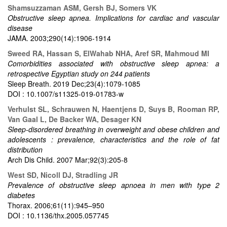
Shamsuzzaman ASM, Gersh BJ, Somers VK
Obstructive sleep apnea. Implications for cardiac and vascular
disease
JAMA. 2003;290(14):1906-1914
Sweed RA, Hassan S, ElWahab NHA, Aref SR, Mahmoud MI
Comorbidities associated with obstructive sleep apnea: a
retrospective Egyptian study on 244 patients
Sleep Breath. 2019 Dec;23(4):1079-1085
DOI : 10.1007/s11325-019-01783-w
Verhulst SL, Schrauwen N, Haentjens D, Suys B, Rooman RP,
Van Gaal L, De Backer WA, Desager KN
Sleep-disordered breathing in overweight and obese children and
adolescents : prevalence, characteristics and the role of fat
distribution
Arch Dis Child. 2007 Mar;92(3):205-8
West SD, Nicoll DJ, Stradling JR
Prevalence of obstructive sleep apnoea in men with type 2
diabetes
Thorax. 2006;61(11):945–950
DOI : 10.1136/thx.2005.057745