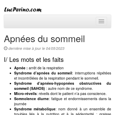
Toggle
navigati
Apnées du sommeil
dernière mise à jour le 04/05/2023
I/ Les mots et les faits
Apnée :
arrêt de la respiration
Syndrome d’apnées du sommeil
: interruptions répétées
et incontrôlées de la respiration pendant le sommeil.
Syndrome d’apnées-hypopnées obstructives du
sommeil (SAHOS)
: autre nom de ce syndrome.
Micro-réveils
: réveils dont le patient n’a pas conscience.
Somnolence diurne
: fatigue et endormissements dans la
journée
Syndrome métabolique
: nom donné à un ensemble de
troubles liés à la nutrition et à la sédentarité : graisse