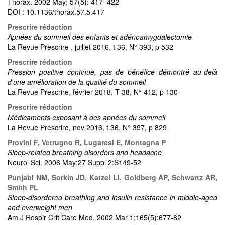
Thorax. 2002 May; 57(5): 417–422
DOI : 10.1136/thorax.57.5.417
Prescrire rédaction
Apnées du sommeil des enfants et adénoamygdalectomie
La Revue Prescrire , juillet 2016, t 36, N° 393, p 532
Prescrire rédaction
Pression positive continue, pas de bénéfice démontré au-delà
d'une amélioration de la qualité du sommeil
La Revue Prescrire, février 2018, T 38, N° 412, p 130
Prescrire rédaction
Médicaments exposant à des apnées du sommeil
La Revue Prescrire, nov 2016, t 36, N° 397, p 829
Provini F, Vetrugno R, Lugaresi E, Montagna P
Sleep-related breathing disorders and headache
Neurol Sci. 2006 May;27 Suppl 2:S149-52
Punjabi NM, Sorkin JD, Katzel LI, Goldberg AP, Schwartz AR,
Smith PL
Sleep-disordered breathing and insulin resistance in middle-aged
and overweight men
Am J Respir Crit Care Med. 2002 Mar 1;165(5):677-82