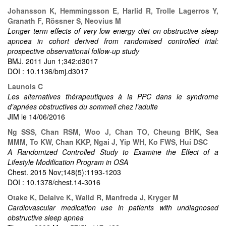
Johansson K, Hemmingsson E, Harlid R, Trolle Lagerros Y,
Granath F, Rössner S, Neovius M
Longer term effects of very low energy diet on obstructive sleep
apnoea in cohort derived from randomised controlled trial:
prospective observational follow-up study
BMJ. 2011 Jun 1;342:d3017
DOI : 10.1136/bmj.d3017
Launois C
Les alternatives thérapeutiques à la PPC dans le syndrome
d’apnées obstructives du sommeil chez l’adulte
JIM le 14/06/2016
Ng SSS, Chan RSM, Woo J, Chan TO, Cheung BHK, Sea
MMM, To KW, Chan KKP, Ngai J, Yip WH, Ko FWS, Hui DSC
A Randomized Controlled Study to Examine the Effect of a
Lifestyle Modification Program in OSA
Chest. 2015 Nov;148(5):1193-1203
DOI : 10.1378/chest.14-3016
Otake K, Delaive K, Walld R, Manfreda J, Kryger M
Cardiovascular medication use in patients with undiagnosed
obstructive sleep apnea