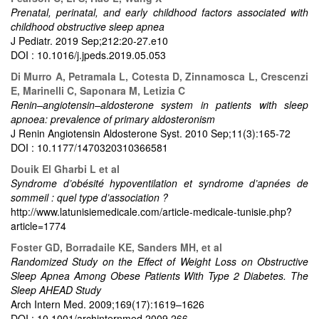
Prenatal, perinatal, and early childhood factors associated with
childhood obstructive sleep apnea
J Pediatr. 2019 Sep;212:20-27.e10
DOI : 10.1016/j.jpeds.2019.05.053
Di Murro A, Petramala L, Cotesta D, Zinnamosca L, Crescenzi
E, Marinelli C, Saponara M, Letizia C
Renin–angiotensin–aldosterone system in patients with sleep
apnoea: prevalence of primary aldosteronism
J Renin Angiotensin Aldosterone Syst. 2010 Sep;11(3):165-72
DOI : 10.1177/1470320310366581
Douik El Gharbi L et al
Syndrome d’obésité hypoventilation et syndrome d’apnées de
sommeil : quel type d’association ?
http://www.latunisiemedicale.com/article-medicale-tunisie.php?
article=1774
Foster GD, Borradaile KE, Sanders MH, et al
Randomized Study on the Effect of Weight Loss on Obstructive
Sleep Apnea Among Obese Patients With Type 2 Diabetes. The
Sleep AHEAD Study
Arch Intern Med. 2009;169(17):1619–1626
DOI : 10.1001/archinternmed.2009.266