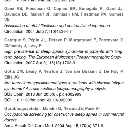
Gami AS, Pressman G, Caples SM, Kanagala R, Gard JJ,
Davison DE, Malouf JF, Ammash NM, Friedman PA, Somers
VK
Association of atrial fibrillation and obstructive sleep apnea
Circulation. 2004 Jul 27;110(4):364-7
Garrigue S, Pépin JL, Defaye P, Murgatroyd F, Poezevara Y,
Clémenty J, Lévy P
High prevalence of sleep apnea syndrome in patients with long-
term pacing. The European Multicenter Polysomnographic Study
Circulation. 2007 Apr 3;115(13):1703-9
Gotts ZM, Deary V, Newton J, Van der Dussen D, De Roy P,
Ellis JG
Are theresleep-speciﬁcphenotypes in patients with chronic fatigue
syndrome? A cross-sectiona lpolysomnography analysis
BMJ Open. 2013 Jun 20;3(6). pii: e002999
DOI : 10.1136/bmjopen-2013-002999
Gurubhagavatula I, Maislin G, Nkwuo JE, Pack AI
Occupational screening for obstructive sleep apnea in commercial
drivers
Am J Respir Crit Care Med. 2004 Aug 15;170(4):371-6