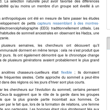
rd. La sélection naturelle peut avoir favorisé des différences
bilité qu’au moins un membre d’un groupe soit éveillé à un
s anthropologues ont été en mesure de faire passer les études
veloppement de petits
capteurs ressemblant à des montres-
électroencéphalographie (EEG) traditionnellement utilisés. Les
s habitudes de sommeil ancestrales en observant les Hadza, une
zanie.
lusieurs semaines, les chercheurs ont découvert qu’il
ommunauté dorment en même temps : cela ne s’est produit que
0 jours. Ils ont également démontré que le chronotype change
 de plusieurs générations avaient probablement le plus grand
cêtres chasseurs-cueilleurs était
flexible
; ils dormaient
 de fréquentes siestes. Cette approche du sommeil a peut-être
t dans des régions où les jours d’hiver sont plus courts.
r les chercheurs sur l’évolution du sommeil, certains pensent
 Ceux-là suggèrent que le rôle de la garde dans les groupes
mais que la plus grande partie incombait aux hommes. Ce
er par le fait que, lors de la formation de relations, une femme
i de son partenaire. Les hommes étant plus étroitement liés aux