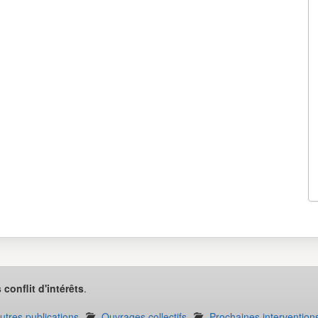
 conflit d'intérêts
.
autres publications
Ouvrages collectifs
Prochaines intervention