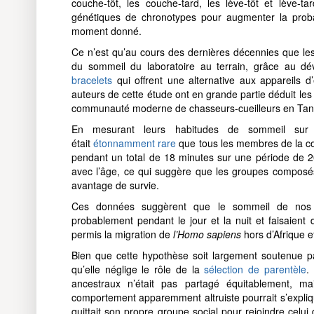
couche-tôt, les couche-tard, les lève-tôt et lève-ta
génétiques de chronotypes pour augmenter la proba
moment donné.
Ce n’est qu’au cours des dernières décennies que le
du sommeil du laboratoire au terrain, grâce au dé
bracelets
qui offrent une alternative aux appareils d’
auteurs de cette étude ont en grande partie déduit le
communauté moderne de chasseurs-cueilleurs en Tan
En mesurant leurs habitudes de sommeil sur p
était
étonnamment rare
que tous les membres de la c
pendant un total de 18 minutes sur une période de 2
avec l’âge, ce qui suggère que les groupes composés
avantage de survie.
Ces données suggèrent que le sommeil de nos an
probablement pendant le jour et la nuit et faisaient
permis la migration de
l’Homo sapiens
hors d’Afrique e
Bien que cette hypothèse soit largement soutenue pa
qu’elle néglige le rôle de la
sélection de parentèle
.
ancestraux n’était pas partagé équitablement, 
comportement apparemment altruiste pourrait s’expliqu
quittait son propre groupe social pour rejoindre celu