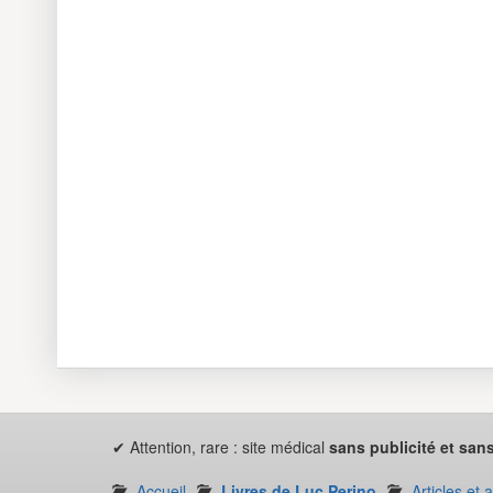
✔ Attention, rare : site médical
sans publicité et sans
Accueil
Livres de Luc Perino
Articles et 