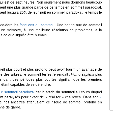
qui est de sept heures. Non seulement nous dormons beaucoup
ent une plus grande partie de ce temps en sommeil paradoxal,
ent jusqu’à 25% de leur nuit en sommeil paradoxal, le temps le
onsidère les
fonctions du sommeil
. Une bonne nuit de sommeil
leure mémoire, à une meilleure résolution de problèmes, à la
s à ce que signifie être humain.
eil plus court et plus profond peut avoir fourni un avantage de
ime des arbres, le sommeil terrestre rendait
l’Homo sapiens
plus
endant des périodes plus courtes signifiait que les premiers
n étant capables de se défendre.
Le sommeil paradoxal
est le stade du sommeil au cours duquel
nt paralysés pour éviter de « réaliser » ces rêves. Dans son
«
e nos ancêtres atténuaient ce risque de sommeil profond en
nne de garde.