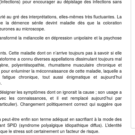
(infections) pour encourager au dépistage des infections sans
rié au gré des interprétations, elles-mêmes très fluctuantes. La
e la démence sénile devint maladie dès que la coloration
neurones au microscope.
nsformé la mélancolie en dépression unipolaire et la psychose
ts. Cette maladie dont on n’arrive toujours pas à savoir si elle
toforme a connu diverses appellations dissimulant toujours mal
ène, polyentésopathie, rhumatisme musculaire chronique et
és pour enluminer la méconnaissance de cette maladie, laquelle a
tigue chronique, tout aussi énigmatique et aujourd’hui
.
désigner les symptômes dont on ignorait la cause ; son usage a
vec les connaissances, et il est remplacé aujourd’hui par
particulier). Changement politiquement correct qui suggère que
, a peut-être enfin son terme adéquat en sacrifiant à la mode des
nt SPID (syndrome polyalgique idiopathique diffus). L’identité
ue le stress soit certainement un facteur de risque.