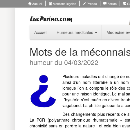
Accueil
Mentions légales
Presse
Forum
Co
Accueil
Humeurs médicales
Médecine év
Mots de la méconnais
humeur du 04/03/2022
Plusieurs maladies ont changé de no
ainsi d’un nom littéraire à un nom 
lorsque l’on a compris le rôle des c
pour une raison identique. Le mal sa
L’hystérie s’est muée en divers tro
vagabond. La phtisie galopante a ce
Des changements plus récents de sig
La PCR (polyarthrite chronique rhumatismale » es
chronicité sans en perdre la nature ; et cela bien a