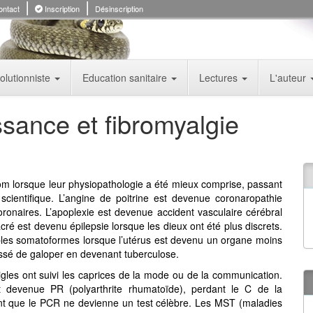
ntact
Inscription
Désinscription
olutionniste
Education sanitaire
Lectures
L'auteur
sance et fibromyalgie
m lorsque leur physiopathologie a été mieux comprise, passant
scientifique. L’angine de poitrine est devenue coronaropathie
oronaires. L’apoplexie est devenue accident vasculaire cérébral
cré est devenu épilepsie lorsque les dieux ont été plus discrets.
ubles somatoformes lorsque l’utérus est devenu un organe moins
ssé de galoper en devenant tuberculose.
les ont suivi les caprices de la mode ou de la communication.
t devenue PR (polyarthrite rhumatoïde), perdant le C de la
vant que le PCR ne devienne un test célèbre. Les MST (maladies