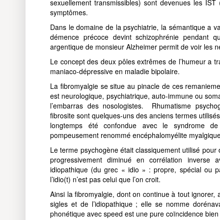
sexuellement transmissibles) sont devenues les IST 
symptômes.
Dans le domaine de la psychiatrie, la sémantique a va
démence précoce devint schizophrénie pendant qu
argentique de monsieur Alzheimer permit de voir les 
Le concept des deux pôles extrêmes de l’humeur a tra
maniaco-dépressive en maladie bipolaire.
La fibromyalgie se situe au pinacle de ces remaniemen
est neurologique, psychiatrique, auto-immune ou soma
l’embarras des nosologistes. Rhumatisme psychog
fibrosite sont quelques-uns des anciens termes utilis
longtemps été confondue avec le syndrome de fa
pompeusement renommé encéphalomyélite myalgique
Le terme psychogène était classiquement utilisé pour 
progressivement diminué en corrélation inverse a
idiopathique (du grec « idio » : propre, spécial ou 
l’idio(t) n’est pas celui que l’on croit.
Ainsi la fibromyalgie, dont on continue à tout ignorer
sigles et de l’idiopathique ; elle se nomme dorénava
phonétique avec speed est une pure coïncidence bien q