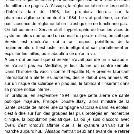
de milliers de pages. A l’Afssaps, la réglementation sur les conflits
d’intérêts date de 1996, les premiers décrets sur la
pharmacovigilance remontent à 1984. Le vrai problème, ce n’est
pas l’absence de réglementation : c’est qu’elle ne fonctionne pas.
On fait comme si Servier était l’hypertrophie de tous les vices du
système, alors que quand on connait un peu le milieu, on sait que
Servier est quelqu’un qui a un respect pointilleux de la
réglementation. Il est juste très intelligent et sait parfaitement en
exploiter les failles, pour aboutir à ce qu’on a vu.
A ceux qui pensent que si Servier n’avait pas été un « salaud »,
on n’aurait pas eu Mediator, je leur donne un contre-xemple.
Dans l’histoire du vaccin contre l’hépatite B, le premier fabricant
international a alerté les autorités, dès le début des années 90,
sur un risque de sclérose en plaques, le fabricant l’insérant dans
sa propre notice interne.
En pratique, en septembre 1994, malgré cette alerte de santé
publique majeure, Philippe Douste-Blazy, alors ministre de la
Santé, décide de lancer une campagne vaccinale dans les écoles,
c’est-à-dire sur l’un des groupes les plus protégés en recherche
clinique, la population pédiatrique. Là où je suis d’accord avec
Even, c’est lorsqu’il affirme que si le cyanure arrivait sur le
marché aujourd’hui, l’Afssaps mettrait deux ans avant de le retirer