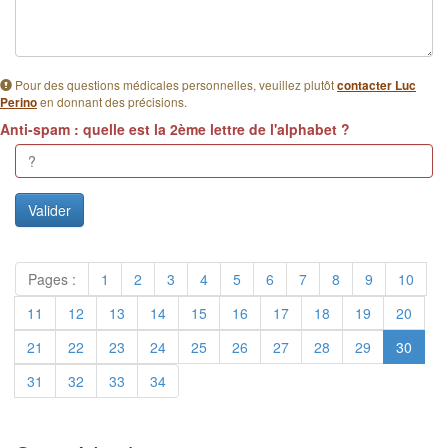
Pour des questions médicales personnelles, veuillez plutôt
contacter Luc
en donnant des précisions.
Perino
Anti-spam : quelle est la 2ème lettre de l'alphabet ?
Pages :
1
2
3
4
5
6
7
8
9
10
11
12
13
14
15
16
17
18
19
20
21
22
23
24
25
26
27
28
29
30
31
32
33
34