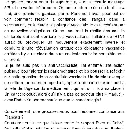
Le gouvernement nous dit aujourd’hui, « on a reçu le message
5/5, et on va tout réformer ». Or, on ne réforme rien du tout. Le 4
mai, une réunion organisée par le Parlement avait pour but de
voir comment rétablir la confiance des Français dans la
vaccination, et à élargir la politique vaccinale le cas échéant par
de nouvelles obligations. Or en montrant la réalité des conflits
d’intérêts qui sont derrière les vaccinations, l’affaire du H1N1
aurait dû provoquer un mouvement exactement inverse et
conduire à une réévaluation critique des obligations vaccinales
arrêtées il y a un siècle dans un contexte sanitaire complètement
différent.
Si je ne suis pas un anti-vaccinaliste, j’ai entamé une action
publique pour alerter les parlementaires et les pousser à réfléchir
sur cette question de la contrainte vaccinale. Un dernier exemple
de cette réforme en trompe-l’œil, après le départ de Marimbert à
la tête de l’Agence du médicament : qui a-t-on mis à sa place ?
Un cancérologue, alors qu’il n’y a pas de secteur plus « maqué »
avec l’industrie pharmaceutique que la cancérologie !
Concrètement, que proposez-vous pour redonner confiance aux
Français ?
Contrairement à ce que laisse croire le rapport Even et Debré,
l’actuelle réglementation pharmaceutique comporte des dizaines