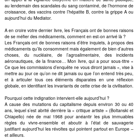
au lendemain des scandales du sang contaminé, de l’hormone de
croissance, des vaccins contre l’hépatite B, contre la grippe A ou
aujourd’hui du Mediator.
A en croire votre dernier livre, les Français ont de bonnes raisons
de se méfier des médicaments, comment en est-on arrivé là ?
Les Français ont de bonnes raisons d’être inquiets, à propos des
médicaments qu’ils consomment mais également de bien d’autres
choses, du nucléaire, de l’agroalimentaire, des incidents
aéronautiques, de la finance… Mon livre, qui a pour sous-titre «
Ce que les commissions d’enquête ne vous diront jamais », vise à
mettre au jour ce qu’on ne dit jamais ou que l’on entend très peu,
et à articuler tous ces éléments disparates en une réflexion
globale, en identifiant les invariants de cette crise de la civilisation.
Pourquoi cette indignation intervient-elle aujourd’hui ?
A cause des mutations du capitalisme depuis environ 30 ou 40
ans, lequel s’est abrité derrière la « critique artiste » (Boltanski et
Chiapello) née de mai 1968 pour anéantir les plus immuables
règles du vivre-ensemble et aboutir à l’état de sauvagerie
justifiant aujourd’hui les révoltes qui pointent partout en Europe –
et ailleurs.