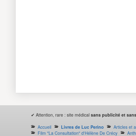
✔ Attention, rare : site médical
sans publicité et sans
Accueil
Livres de Luc Perino
Articles et 
Film "La Consultation" d'Hélène De Crécy
Anth