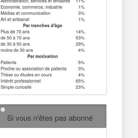
Administration, services et tertiaires
11%
Economie, commerce, industrie
1%
Médias et communication
3%
Art et artisanat
1%
Par tranches d'âge
Plus de 70 ans
14%
de 50 à 70 ans
53%
de 30 à 50 ans
29%
moins de 30 ans
4%
Par motivation
Patients
5%
Proche ou association de patients
3%
Thèse ou études en cours
4%
Intérêt professionnel
65%
Simple curiosité
23%
Si vous n'êtes pas abonné