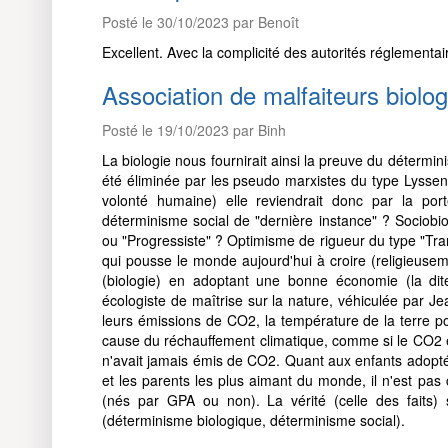
Posté le 30/10/2023 par Benoît
Excellent. Avec la complicité des autorités réglementai
Association de malfaiteurs biol
Posté le 19/10/2023 par Binh
La biologie nous fournirait ainsi la preuve du déterm
été éliminée par les pseudo marxistes du type Lyssen
volonté humaine) elle reviendrait donc par la por
déterminisme social de "dernière instance" ? Sociobiol
ou "Progressiste" ? Optimisme de rigueur du type "Tra
qui pousse le monde aujourd'hui à croire (religieusem
(biologie) en adoptant une bonne économie (la dit
écologiste de maîtrise sur la nature, véhiculée par J
leurs émissions de CO2, la température de la terre pou
cause du réchauffement climatique, comme si le CO2 ét
n'avait jamais émis de CO2. Quant aux enfants adopté
et les parents les plus aimant du monde, il n'est pas 
(nés par GPA ou non). La vérité (celle des faits)
(déterminisme biologique, déterminisme social).