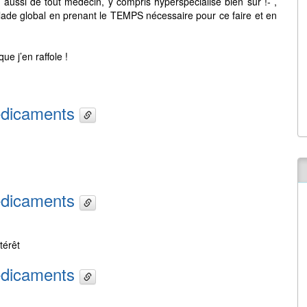
aussi de tout médecin, y compris hyperspécialisé bien sûr !- ,
lade global en prenant le TEMPS nécessaire pour ce faire et en
e j’en raffole !
médicaments
médicaments
térêt
médicaments