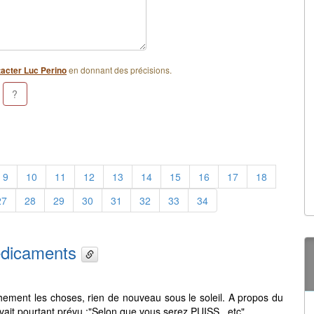
en donnant des précisions.
acter Luc Perino
9
10
11
12
13
14
15
16
17
18
27
28
29
30
31
32
33
34
médicaments
ement les choses, rien de nouveau sous le soleil. A propos du
avait pourtant prévu :"Selon que vous serez PUISS...etc"