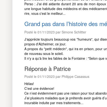
Perso : J'ai été aidante durant 20 ans de mon époux
une longue habitude des médecins et des médicaments -
rire, vous c'est le meilleur...
Grand pas dans l’histoire des 
Posté le 01/11/2023 par Simone Schlitter
J'apprécie toujours beaucoup vos "humeurs", qui disen
propos d'Alzheimer, ce jour.
A propos du "petit médecin", qui ira en prison, pour un
de nouveau sous le soleil.
Il n'y a qu'à lire les fables de la Fontaine : "Selon qu
Réponse à Patrice
Posté le 01/11/2023 par Philippe Casassus
Hélas!
C’est une évidence!
Ce n’est évidemment pas une raison pour tout abandonn
J’ai plusieurs malades que je prétends avoir guéris 
incurable induite par mes traitements...