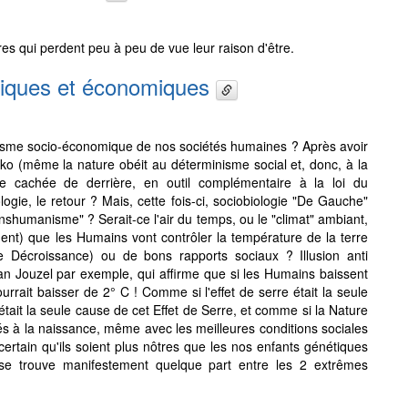
res qui perdent peu à peu de vue leur raison d'être.
ogiques et économiques
inisme socio-économique de nos sociétés humaines ? Après avoir
ko (même la nature obéit au déterminisme social et, donc, à la
te cachée de derrière, en outil complémentaire à la loi du
ogie, le retour ? Mais, cette fois-ci, sociobiologie "De Gauche"
nshumanisme" ? Serait-ce l'air du temps, ou le "climat" ambiant,
ent) que les Humains vont contrôler la température de la terre
e Décroissance) ou de bons rapports sociaux ? Illusion anti
ean Jouzel par exemple, qui affirme que si les Humains baissent
rrait baisser de 2° C ! Comme si l'effet de serre était la seule
ait la seule cause de cet Effet de Serre, et comme si la Nature
s à la naissance, même avec les meilleures conditions sociales
certain qu'ils soient plus nôtres que les nos enfants génétiques
 se trouve manifestement quelque part entre les 2 extrêmes