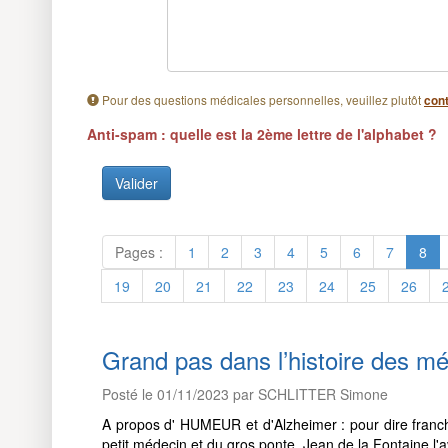
Pour des questions médicales personnelles, veuillez plutôt
cont
Anti-spam : quelle est la 2ème lettre de l'alphabet ?
Pages :
1
2
3
4
5
6
7
8
19
20
21
22
23
24
25
26
Grand pas dans l’histoire des 
Posté le 01/11/2023 par SCHLITTER Simone
A propos d' HUMEUR et d'Alzheimer : pour dire franch
petit médecin et du gros ponte, Jean de la Fontaine l'