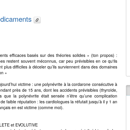
médicaments
ents efficaces basés sur des théories solides » (ton propos) :
es restent souvent méconnus, car peu prévisibles en ce qu'ils
t plus difficiles à déceler qu’ils surviennent dans des domaines
on »
aujourd’hui victime : une polynévrite à la cordarone consécutive à
ndant près de 15 ans, dont les accidents prévisibles (thyroïde,
rs que la polynévrite était sensée n’être qu’une complication
faible réputation : les cardiologues la réfutait jusqu’à il y 1 an
rançais en est victime (comme moi).
MPLETE et EVOLUTIVE