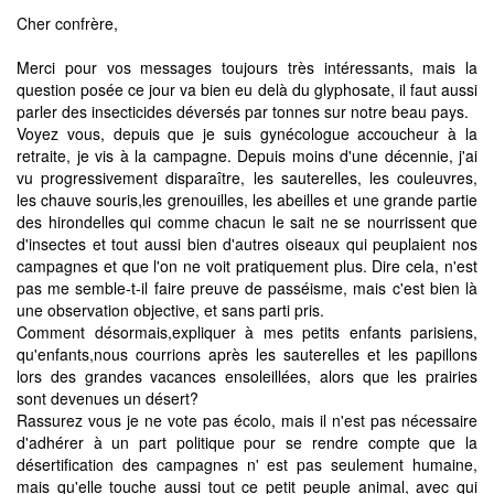
Cher confrère,
Merci pour vos messages toujours très intéressants, mais la
question posée ce jour va bien eu delà du glyphosate, il faut aussi
parler des insecticides déversés par tonnes sur notre beau pays.
Voyez vous, depuis que je suis gynécologue accoucheur à la
retraite, je vis à la campagne. Depuis moins d'une décennie, j'ai
vu progressivement disparaître, les sauterelles, les couleuvres,
les chauve souris,les grenouilles, les abeilles et une grande partie
des hirondelles qui comme chacun le sait ne se nourrissent que
d'insectes et tout aussi bien d'autres oiseaux qui peuplaient nos
campagnes et que l'on ne voit pratiquement plus. Dire cela, n'est
pas me semble-t-il faire preuve de passéisme, mais c'est bien là
une observation objective, et sans parti pris.
Comment désormais,expliquer à mes petits enfants parisiens,
qu'enfants,nous courrions après les sauterelles et les papillons
lors des grandes vacances ensoleillées, alors que les prairies
sont devenues un désert?
Rassurez vous je ne vote pas écolo, mais il n'est pas nécessaire
d'adhérer à un part politique pour se rendre compte que la
désertification des campagnes n' est pas seulement humaine,
mais qu'elle touche aussi tout ce petit peuple animal, avec qui