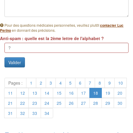
Pour des questions médicales personnelles, veuillez plutôt
contacter Luc
en donnant des précisions.
Perino
Anti-spam : quelle est la 2ème lettre de l'alphabet ?
Pages :
1
2
3
4
5
6
7
8
9
10
11
12
13
14
15
16
17
18
19
20
21
22
23
24
25
26
27
28
29
30
31
32
33
34