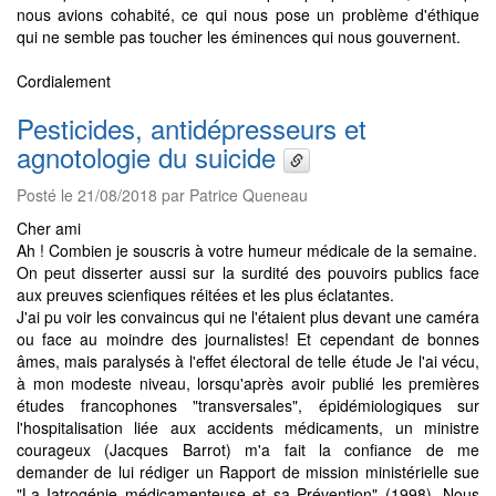
nous avions cohabité, ce qui nous pose un problème d'éthique
qui ne semble pas toucher les éminences qui nous gouvernent.
Cordialement
Pesticides, antidépresseurs et
agnotologie du suicide
Posté le 21/08/2018 par Patrice Queneau
Cher ami
Ah ! Combien je souscris à votre humeur médicale de la semaine.
On peut disserter aussi sur la surdité des pouvoirs publics face
aux preuves scienfiques réitées et les plus éclatantes.
J'ai pu voir les convaincus qui ne l'étaient plus devant une caméra
ou face au moindre des journalistes! Et cependant de bonnes
âmes, mais paralysés à l'effet électoral de telle étude Je l'ai vécu,
à mon modeste niveau, lorsqu'après avoir publié les premières
études francophones "transversales", épidémiologiques sur
l'hospitalisation liée aux accidents médicaments, un ministre
courageux (Jacques Barrot) m'a fait la confiance de me
demander de lui rédiger un Rapport de mission ministérielle sue
"La Iatrogénie médicamenteuse et sa Prévention" (1998). Nous