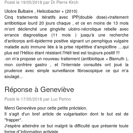
Posté le 19/05/2018 par Dr Pierre Kirch
Ulcère Bulbaire , Helicobacter + (2010)
Cinq traitements itératifs avec IPP(double dose)+traitement
antibiotique lourd 20 jours chaque , et ce en moins de 13 mois
m'ont déclenché une gingivite ulcéro-nécrotique rebelle avec
errance diagnostique (11 mois ) jusqu'à une recherche
d'anticorps anti-épiderme positive signant un pemphigus vulgaire
maladie auto immune liée à la prise répétitive d'ampicilline ....qui
plus est l'Hélico étant résistant l'Héli test est toujours positif !!!
-on m'a propose un nouveau traitement (antibiotique + Bismuth ),
mon confrère gastro , et l'interniste consultés ont joué la
prudence avec simple surveillance fibroscopique ce qui m'a
soulagé...
Réponse à Geneviève
Posté le 17/05/2018 par Luc Perino
Merci Geneviève pour cette petite précision.
Il s'agit d'un bref article de vulgarisation dont le but est de
"frapper".
J'espère atteindre ce but malgré la difficulté que présente toute
forme d''information activiste