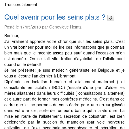
Très cordialement
Quel avenir pour les seins plats ?
Posté le 17/05/2018 par Geneviève Heintz
Bonjour,
J'ai vraiment apprécié votre chronique sur les seins plats. C'est
un vrai bonheur pour moi de lire ces informations que je connais
bien mais que je raconte assez peu sauf quand l'occasion m'en
est donnée. On se fait vite traiter d'ayatollah de l'allaitement
quand on le défend!
Je me présente: je suis médecin généraliste en Belgique et je
vous ai écouté l'an dernier à Libramont.
Diplômée en lactation humaine et allaitement maternel ( et
consultante en lactation IBCLC) j'essaie d'une part d'aider les
mères allaitantes dans leurs difficultés ( consultations allaitement)
et d'autre part de former mes confrères médecins. C'est dans ce
cadre que je me permets de vous écrire pour une erreur glissée
dans votre article, sorte de rumeur urbaine qui a la vie dure. La
mise en route de l'allaitement, sécrétion de colostrum, est bien
déclenchée par la succion du mamelon (par voie nerveuse
activation de l'axe hypothalamo-hypophysaire et sécrétion de