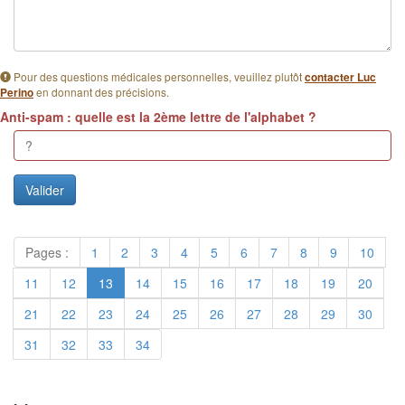
Pour des questions médicales personnelles, veuillez plutôt
contacter Luc
en donnant des précisions.
Perino
Anti-spam : quelle est la 2ème lettre de l'alphabet ?
Pages :
1
2
3
4
5
6
7
8
9
10
11
12
13
14
15
16
17
18
19
20
21
22
23
24
25
26
27
28
29
30
31
32
33
34