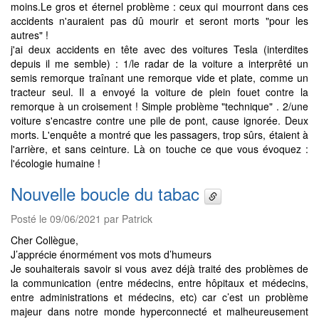
moins.Le gros et éternel problème : ceux qui mourront dans ces
accidents n'auraient pas dû mourir et seront morts "pour les
autres" !
j'ai deux accidents en tête avec des voitures Tesla (interdites
depuis il me semble) : 1/le radar de la voiture a interprêté un
semis remorque traînant une remorque vide et plate, comme un
tracteur seul. Il a envoyé la voiture de plein fouet contre la
remorque à un croisement ! Simple problème "technique" . 2/une
voiture s'encastre contre une pile de pont, cause ignorée. Deux
morts. L'enquête a montré que les passagers, trop sûrs, étaient à
l'arrière, et sans ceinture. Là on touche ce que vous évoquez :
l'écologie humaine !
Nouvelle boucle du tabac
Posté le 09/06/2021 par Patrick
Cher Collègue,
J’apprécie énormément vos mots d’humeurs
Je souhaiterais savoir si vous avez déjà traité des problèmes de
la communication (entre médecins, entre hôpitaux et médecins,
entre administrations et médecins, etc) car c’est un problème
majeur dans notre monde hyperconnecté et malheureusement