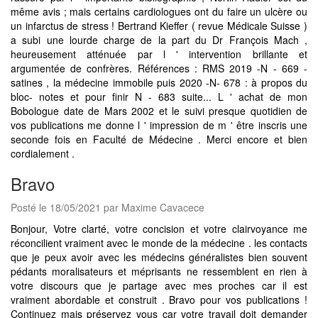
même avis ; mais certains cardiologues ont du faire un ulcère ou
un infarctus de stress ! Bertrand Kieffer ( revue Médicale Suisse )
a subi une lourde charge de la part du Dr François Mach ,
heureusement atténuée par l ' intervention brillante et
argumentée de confrères. Références : RMS 2019 -N - 669 -
satines , la médecine immobile puis 2020 -N- 678 : à propos du
bloc- notes et pour finir N - 683 suite... L ' achat de mon
Bobologue date de Mars 2002 et le suivi presque quotidien de
vos publications me donne l ' impression de m ' être inscris une
seconde fois en Faculté de Médecine . Merci encore et bien
cordialement .
Bravo
Posté le 18/05/2021 par Maxime Cavacece
Bonjour, Votre clarté, votre concision et votre clairvoyance me
réconcilient vraiment avec le monde de la médecine . les contacts
que je peux avoir avec les médecins généralistes bien souvent
pédants moralisateurs et méprisants ne ressemblent en rien à
votre discours que je partage avec mes proches car il est
vraiment abordable et construit . Bravo pour vos publications !
Continuez mais préservez vous car votre travail doit demander