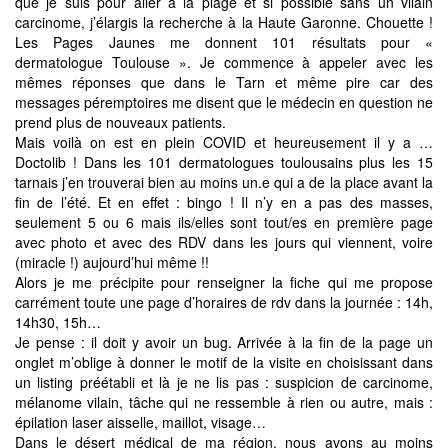
que je suis pour aller à la plage et si possible sans un vilain
carcinome, j’élargis la recherche à la Haute Garonne. Chouette !
Les Pages Jaunes me donnent 101 résultats pour «
dermatologue Toulouse ». Je commence à appeler avec les
mêmes réponses que dans le Tarn et même pire car des
messages péremptoires me disent que le médecin en question ne
prend plus de nouveaux patients.
Mais voilà on est en plein COVID et heureusement il y a …
Doctolib ! Dans les 101 dermatologues toulousains plus les 15
tarnais j’en trouverai bien au moins un.e qui a de la place avant la
fin de l’été. Et en effet : bingo ! Il n’y en a pas des masses,
seulement 5 ou 6 mais ils/elles sont tout/es en première page
avec photo et avec des RDV dans les jours qui viennent, voire
(miracle !) aujourd’hui même !!
Alors je me précipite pour renseigner la fiche qui me propose
carrément toute une page d’horaires de rdv dans la journée : 14h,
14h30, 15h…
Je pense : il doit y avoir un bug. Arrivée à la fin de la page un
onglet m’oblige à donner le motif de la visite en choisissant dans
un listing préétabli et là je ne lis pas : suspicion de carcinome,
mélanome vilain, tâche qui ne ressemble à rien ou autre, mais :
épilation laser aisselle, maillot, visage…
Dans le désert médical de ma région, nous avons au moins