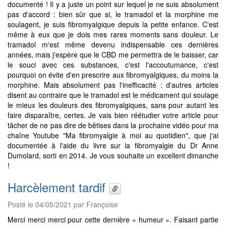
documenté ! Il y a juste un point sur lequel je ne suis absolument
pas d'accord : bien sûr que si, le tramadol et la morphine me
soulagent, je suis fibromyalgique depuis la petite enfance. C'est
même à eux que je dois mes rares moments sans douleur. Le
tramadol m'est même devenu indispensable ces dernières
années, mais j'espère que le CBD me permettra de le baisser, car
le souci avec ces substances, c'est l'accoutumance, c'est
pourquoi on évite d'en prescrire aux fibromyalgiques, du moins la
morphine. Mais absolument pas l'inefficacité : d'autres articles
disent au contraire que le tramadol est le médicament qui soulage
le mieux les douleurs des fibromyalgiques, sans pour autant les
faire disparaître, certes. Je vais bien réétudier votre article pour
tâcher de ne pas dire de bêtises dans la prochaine vidéo pour ma
chaîne Youtube "Ma fibromyalgie à moi au quotidien", que j'ai
documentée à l'aide du livre sur la fibromyalgie du Dr Anne
Dumolard, sorti en 2014. Je vous souhaite un excellent dimanche
!
Harcèlement tardif
Posté le 04/05/2021 par Françoise
Merci merci merci pour cette dernière « humeur ». Faisant partie