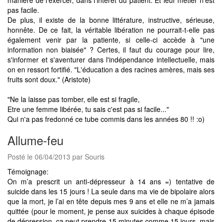
pas facile.
De plus, il existe de la bonne littérature, instructive, sérieuse,
honnête. De ce fait, la véritable libération ne pourrait-t-elle pas
également venir par la patiente, si celle-ci accède à "une
information non biaisée" ? Certes, il faut du courage pour lire,
s'informer et s'aventurer dans l'indépendance intellectuelle, mais
on en ressort fortifié. "L'éducation a des racines amères, mais ses
fruits sont doux." (Aristote)
"Ne la laisse pas tomber, elle est si fragile,
Etre une femme libérée, tu sais c'est pas si facile..."
Qui n'a pas fredonné ce tube commis dans les années 80 !! :o)
Allume-feu
Posté le 06/04/2013 par Souris
Témoignage:
On m’a prescrit un anti-dépresseur à 14 ans =) tentative de
suicide dans les 15 jours ! La seule dans ma vie de bipolaire alors
que la mort, je l’ai en tête depuis mes 9 ans et elle ne m’a jamais
quittée (pour le moment, je pense aux suicides à chaque épisode
de dépression, ça peut prendre 15 minutes comme 15 jours, mais