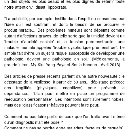
un des objets les plus beaux et les plus dignes de retenir toute
notre attention.", disait Hippocrate.
"La publicité, par exemple, instille dans l'esprit du consommateur
l'idée qu'il est souffrant, et donc le besoin de se procurer le
produit miracle... Des problèmes mineurs sont dépeints comme
autant d'affections graves, de telle sorte que la timidité devient un
'trouble d'anxiété sociale' et la tension prémenstruelle, une
maladie mentale appelée 'trouble dysphorique prémenstruel'. Le
simple fait d'être un sujet 'à risque' susceptible de développer une
pathologie, devient une pathologie en soi." (Médicaments, la
grande intox - My-Kim Yang-Paya et Sonia Kanoun - Avril 2013)
Des articles de presse récents parlent d'une autre nouveauté : le
dépistage de la vieillesse, à partir de 50 ans... dépistage précoce
des fragilités (physiques, cognitives) pour prévenir la
dépendance... "bilan pour mettre en place un programme de
rééducation personnalisé". Les intentions sont sûrement nobles,
mais des "classifications" hâtives peuvent faire peur...
Comment ne pas faire partie de ceux que l'on traite avant même
qu'un diagnostic n'ait été posé ?
Comment ne pas se perdre entre maladies, facteurs de risque(s),