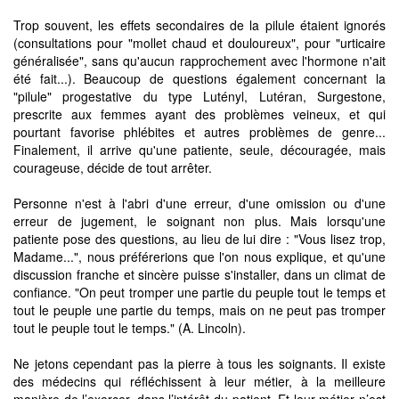
Trop souvent, les effets secondaires de la pilule étaient ignorés
(consultations pour "mollet chaud et douloureux", pour "urticaire
généralisée", sans qu'aucun rapprochement avec l'hormone n'ait
été fait...). Beaucoup de questions également concernant la
"pilule" progestative du type Lutényl, Lutéran, Surgestone,
prescrite aux femmes ayant des problèmes veineux, et qui
pourtant favorise phlébites et autres problèmes de genre...
Finalement, il arrive qu'une patiente, seule, découragée, mais
courageuse, décide de tout arrêter.
Personne n'est à l'abri d'une erreur, d'une omission ou d'une
erreur de jugement, le soignant non plus. Mais lorsqu'une
patiente pose des questions, au lieu de lui dire : "Vous lisez trop,
Madame...", nous préférerions que l'on nous explique, et qu'une
discussion franche et sincère puisse s'installer, dans un climat de
confiance. "On peut tromper une partie du peuple tout le temps et
tout le peuple une partie du temps, mais on ne peut pas tromper
tout le peuple tout le temps." (A. Lincoln).
Ne jetons cependant pas la pierre à tous les soignants. Il existe
des médecins qui réfléchissent à leur métier, à la meilleure
manière de l’exercer, dans l’intérêt du patient. Et leur métier n’est