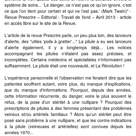
système de soins... 'Le danger, ce n’est pas ce qu’on ignore, c’est
ce que l’on tient pour certain et qui ne l’est pas.' (Mark Twain)" -
Revue Prescrire – Editorial : Travail de fond – Avril 2013 - article
en accès libre sur le site de la Revue.
L'article de la revue Prescrire parle, un peu plus loin, des lanceurs
d'alerte, des "utiles 'poils à gratter'..." La pilule a eu ses lanceurs
d'alerte également, il y a longtemps déjà... Les notices
accompagnant les pilules n'étaient pas assez précises, et
incomplètes. Certains médecins et spécialistes n'informaient pas
suffisamment. La pilule était une nouveauté, et La Révolution !
L'expérience personnelle et l'observation me feraient dire que les
patientes souffrent autant, voire plus, du manque d'explications,
que du manque d'informations. Pourquoi, depuis des années,
cette information récurrente, du danger, voire le plus souvent le
refus, de la pose d'un stérilet à une nullipare ? Pourquoi des
prescriptions de pilules à des femmes présentant des problèmes
veineux et/ou artériels familiaux ? Alors qu'un stérilet peut être
posé sans problème à une nullipare, et que les contre-indications
à la pilule (veineuses et artérielles) sont connues depuis les
années 1970...