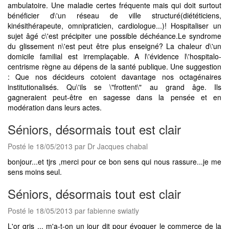
ambulatoire. Une maladie certes fréquente mais qui doit surtout
bénéficier d\'un réseau de ville structuré(diététiciens,
kinésithérapeute, omnipraticien, cardiologue...)! Hospitaliser un
sujet âgé c\'est précipiter une possible déchéance.Le syndrome
du glissement n\'est peut être plus enseigné? La chaleur d\'un
domicile familial est irremplaçable. A l\'évidence l\'hospitalo-
centrisme règne au dépens de la santé publique. Une suggestion
: Que nos décideurs cotoient davantage nos octagénaires
institutionalisés. Qu\'ils se \"frottent\" au grand âge. Ils
gagneraient peut-être en sagesse dans la pensée et en
modération dans leurs actes.
Séniors, désormais tout est clair
Posté le 18/05/2013 par Dr Jacques chabal
bonjour...et tjrs ,merci pour ce bon sens qui nous rassure...je me
sens moins seul.
Séniors, désormais tout est clair
Posté le 18/05/2013 par fabienne swiatly
L'or gris ... m'a-t-on un jour dit pour évoquer le commerce de la