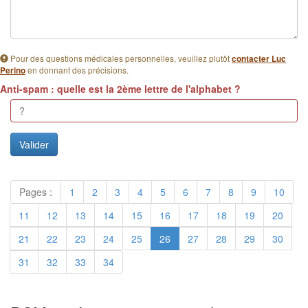
Pour des questions médicales personnelles, veuillez plutôt
contacter Luc
en donnant des précisions.
Perino
Anti-spam : quelle est la 2ème lettre de l'alphabet ?
Pages :
1
2
3
4
5
6
7
8
9
10
11
12
13
14
15
16
17
18
19
20
21
22
23
24
25
26
27
28
29
30
31
32
33
34