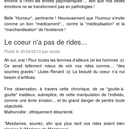
enrichir à l'infini les entités psychiatriques"... Afin que nos belles
émotions ne se transforment pas en pathologies !
Belle "Humeur", pertinente ! Heureusement que l'humour s'invite
comme un bon "médicament"... contre la "médicalisation" et la
"marchandisation" de l'existence !
Le coeur n'a pas de rides...
Posté le 30/04/2013 par nicole
Ah oui, vrai ! Pour toutes les femmes d'ailleurs (et les hommes :o)
Ce serait tellement mieux de voir nos rides comme… "des
sourires gravés." (Jules Renard :o) La beauté du coeur n’a nul
besoin d’artifices.
Fine observation, à travers cette chronique, de ce "goutte-à-
goutte" insidieux, subreptice, de cette manipulation de l’individu,
comme une lente érosion... et du grand danger de perdre toute
objectivité.
Malhonnête : éthiquement désorienté.
"Mesdames, souriez, afin que plus tard vos rides soient bien
placées !" (Madame de Maintenon).