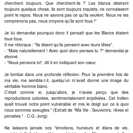
cherchent toujours. Que cherchent-ils ? Les blancs désirent
toujours quelque chose, ils sont toujours inquiets, ne connaissent
point le repos. Nous ne savons pas ce qu’ils veulent. Nous ne les
comprenons pas, nous croyons qu’ils sont fous !"
Je lui demandai pourquoi donc il pensait que les Blancs étaient
tous fous.
Il me rétorqua : "Ils disent qu’ils pensent avec leurs têtes".
- "Mais naturellement ! Avec quoi donc penses-tu ?" demandai-je
étonné.
- "Nous pensons ici", dit-il en indiquant son cœur.
Je tombai dans une profonde réflexion. Pour la première fois de
ma vie, me sembla-t-il, quelqu’un m’avait donné une image du
véritable homme blanc.
C’était comme si, jusqu’alors, je n’avais perçu que des
reproductions colorées, sentimentalement enjolivées. Cet Indien
avait trouvé notre point vulnérable et mis le doigt sur ce à quoi
nous sommes aveugles." (Extrait de "Ma Vie . Souvenirs, rêves et
pensées." - C.G. Jung)
Ne laissons jamais nos "émotions, humeurs et élans de vie,