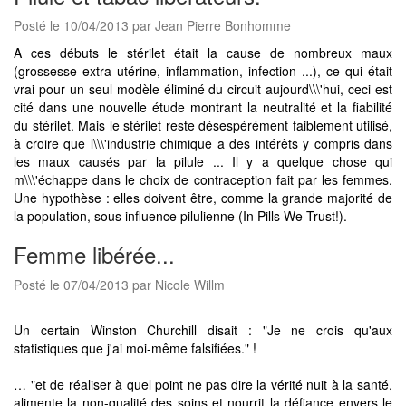
Posté le 10/04/2013 par Jean Pierre Bonhomme
A ces débuts le stérilet était la cause de nombreux maux
(grossesse extra utérine, inflammation, infection ...), ce qui était
vrai pour un seul modèle éliminé du circuit aujourd\\\'hui, ceci est
cité dans une nouvelle étude montrant la neutralité et la fiabilité
du stérilet. Mais le stérilet reste désespérément faiblement utilisé,
à croire que l\\\'industrie chimique a des intérêts y compris dans
les maux causés par la pilule ... Il y a quelque chose qui
m\\\'échappe dans le choix de contraception fait par les femmes.
Une hypothèse : elles doivent être, comme la grande majorité de
la population, sous influence pilulienne (In Pills We Trust!).
Femme libérée...
Posté le 07/04/2013 par Nicole Willm
Un certain Winston Churchill disait : "Je ne crois qu'aux
statistiques que j'ai moi-même falsifiées." !
… "et de réaliser à quel point ne pas dire la vérité nuit à la santé,
alimente la non-qualité des soins et nourrit la défiance envers le