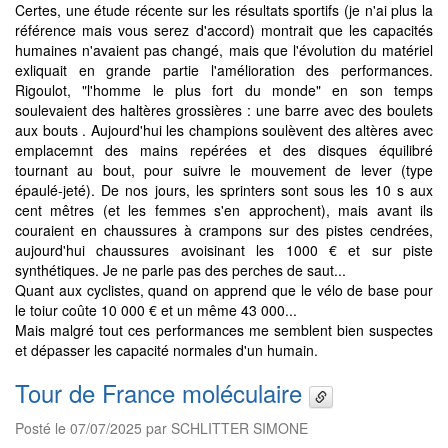
Certes, une étude récente sur les résultats sportifs (je n'ai plus la
référence mais vous serez d'accord) montrait que les capacités
humaines n'avaient pas changé, mais que l'évolution du matériel
exliquait en grande partie l'amélioration des performances.
Rigoulot, "l'homme le plus fort du monde" en son temps
soulevaient des haltères grossières : une barre avec des boulets
aux bouts . Aujourd'hui les champions soulèvent des altères avec
emplacemnt des mains repérées et des disques équilibré
tournant au bout, pour suivre le mouvement de lever (type
épaulé-jeté). De nos jours, les sprinters sont sous les 10 s aux
cent mêtres (et les femmes s'en approchent), mais avant ils
couraient en chaussures à crampons sur des pistes cendrées,
aujourd'hui chaussures avoisinant les 1000 € et sur piste
synthétiques. Je ne parle pas des perches de saut...
Quant aux cyclistes, quand on apprend que le vélo de base pour
le toiur coûte 10 000 € et un même 43 000...
Mais malgré tout ces performances me semblent bien suspectes
et dépasser les capacité normales d'un humain.
Tour de France moléculaire
Posté le 07/07/2025 par SCHLITTER SIMONE