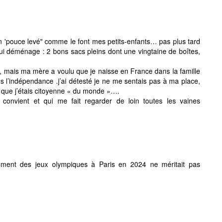
n 'pouce levé" comme le font mes petits-enfants… pas plus tard
e qui déménage : 2 bons sacs pleins dont une vingtaine de boîtes,
d, mais ma mère a voulu que je naisse en France dans la famille
l’indépendance .j’ai détesté je ne me sentais pas à ma place,
é que j’étais citoyenne « du monde »….
convient et qui me fait regarder de loin toutes les vaines
lement des jeux olympiques à Paris en 2024 ne méritait pas