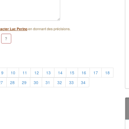
en donnant des précisions.
acter Luc Perino
9
10
11
12
13
14
15
16
17
18
27
28
29
30
31
32
33
34