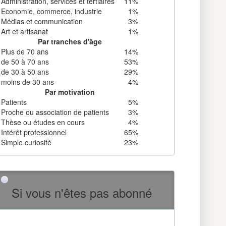
Administration, services et tertiaires
11%
Economie, commerce, industrie
1%
Médias et communication
3%
Art et artisanat
1%
Par tranches d'âge
Plus de 70 ans
14%
de 50 à 70 ans
53%
de 30 à 50 ans
29%
moins de 30 ans
4%
Par motivation
Patients
5%
Proche ou association de patients
3%
Thèse ou études en cours
4%
Intérêt professionnel
65%
Simple curiosité
23%
Si vous n'êtes pas abonné