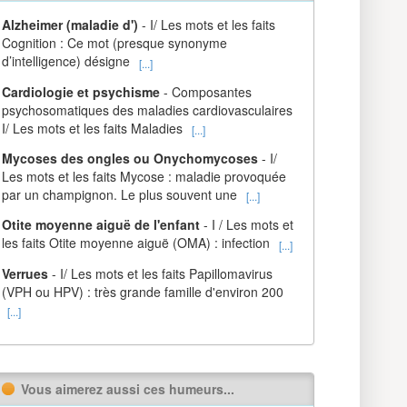
Alzheimer (maladie d')
- I/ Les mots et les faits
Cognition : Ce mot (presque synonyme
d’intelligence) désigne
[...]
Cardiologie et psychisme
- Composantes
psychosomatiques des maladies cardiovasculaires
I/ Les mots et les faits Maladies
[...]
Mycoses des ongles ou Onychomycoses
- I/
Les mots et les faits Mycose : maladie provoquée
par un champignon. Le plus souvent une
[...]
Otite moyenne aiguë de l'enfant
- I / Les mots et
les faits Otite moyenne aiguë (OMA) : infection
[...]
Verrues
- I/ Les mots et les faits Papillomavirus
(VPH ou HPV) : très grande famille d'environ 200
[...]
Vous aimerez aussi ces humeurs...