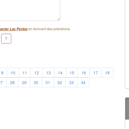
en donnant des précisions.
acter Luc Perino
9
10
11
12
13
14
15
16
17
18
27
28
29
30
31
32
33
34