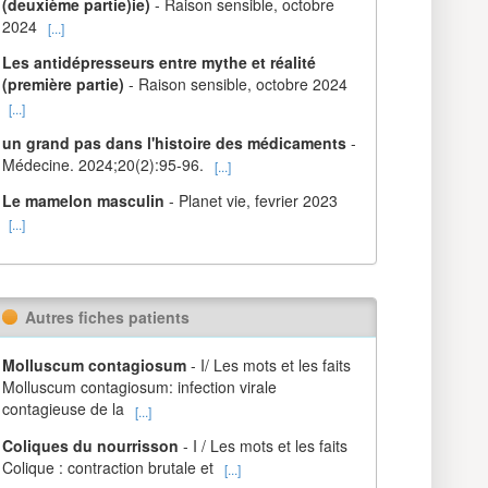
(deuxième partie)ie)
- Raison sensible, octobre
2024
[...]
Les antidépresseurs entre mythe et réalité
(première partie)
- Raison sensible, octobre 2024
[...]
un grand pas dans l'histoire des médicaments
-
Médecine. 2024;20(2):95-96.
[...]
Le mamelon masculin
- Planet vie, fevrier 2023
[...]
Autres fiches patients
Molluscum contagiosum
- I/ Les mots et les faits
Molluscum contagiosum: infection virale
contagieuse de la
[...]
Coliques du nourrisson
- I / Les mots et les faits
Colique : contraction brutale et
[...]