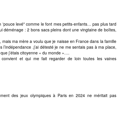
n 'pouce levé" comme le font mes petits-enfants… pas plus tard
e qui déménage : 2 bons sacs pleins dont une vingtaine de boîtes,
d, mais ma mère a voulu que je naisse en France dans la famille
l’indépendance .j’ai détesté je ne me sentais pas à ma place,
é que j’étais citoyenne « du monde »….
convient et qui me fait regarder de loin toutes les vaines
lement des jeux olympiques à Paris en 2024 ne méritait pas