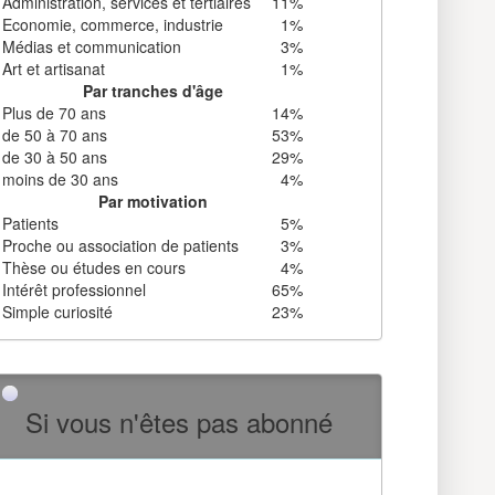
Administration, services et tertiaires
11%
Economie, commerce, industrie
1%
Médias et communication
3%
Art et artisanat
1%
Par tranches d'âge
Plus de 70 ans
14%
de 50 à 70 ans
53%
de 30 à 50 ans
29%
moins de 30 ans
4%
Par motivation
Patients
5%
Proche ou association de patients
3%
Thèse ou études en cours
4%
Intérêt professionnel
65%
Simple curiosité
23%
Si vous n'êtes pas abonné