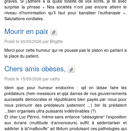
graves. Si j’adhère à la quasi totalité de vos écrits, je lis avec
surprise la phrase « Nos sociétés n’ont pas encore atteint le
niveau d’hominisation qu’il faut pour banaliser l’euthanasie ».
Salutations cordiales.
Mourir en paix
Posté le 20/05/2026 par Brigitte
Merci pour cette humeur qui ne pousse pas le piston en parlant a
la place du patient.
Chers amis obèses,
Posté le 15/05/2026 par cathy
Idem que pour humeur endocrino : qd on laisse faire les
prédateurs (hein messieurs et qqs dames de nos gouvernements
successifs démocrates et républicains bien payés par nous pour
nous prémunir des prédateurs justement ...) bin ils prédatent
...bien organisés ultra puissants indétrônables (?)
Et cher Luc Périno, même sans enfance "obèsogène" l'exposition
aux écrans (multitude d'annonceurs) suffit à sédentariser et
addicter à la"malbouffe" ad libitum produisant ces pathologies qui