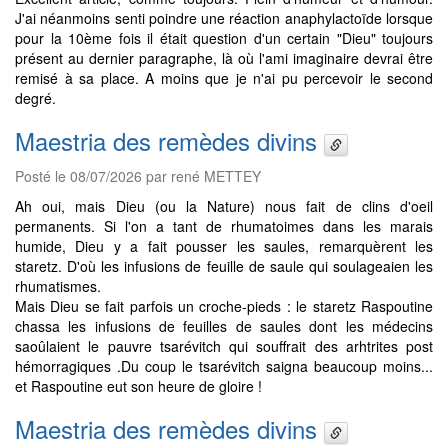
J'ai néanmoins senti poindre une réaction anaphylactoïde lorsque
pour la 10ème fois il était question d'un certain "Dieu" toujours
présent au dernier paragraphe, là où l'ami imaginaire devrai être
remisé à sa place. A moins que je n'ai pu percevoir le second
degré.
Maestria des remèdes divins
Posté le 08/07/2026 par rené METTEY
Ah oui, mais Dieu (ou la Nature) nous fait de clins d'oeil
permanents. Si l'on a tant de rhumatoimes dans les marais
humide, Dieu y a fait pousser les saules, remarquèrent les
staretz. D'où les infusions de feuille de saule qui soulageaien les
rhumatismes.
Mais Dieu se fait parfois un croche-pieds : le staretz Raspoutine
chassa les infusions de feuilles de saules dont les médecins
saoûlaient le pauvre tsarévitch qui souffrait des arhtrites post
hémorragiques .Du coup le tsarévitch saigna beaucoup moins...
et Raspoutine eut son heure de gloire !
Maestria des remèdes divins