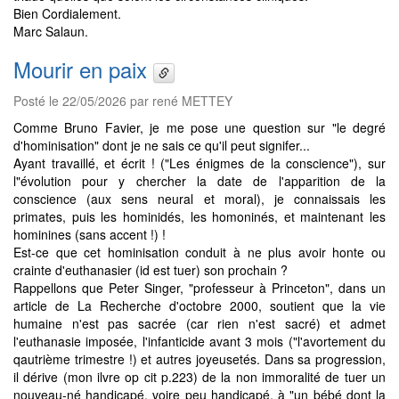
Bien Cordialement.
Marc Salaun.
Mourir en paix
Posté le 22/05/2026 par rené METTEY
Comme Bruno Favier, je me pose une question sur "le degré
d'hominisation" dont je ne sais ce qu'il peut signifer...
Ayant travaillé, et écrit ! ("Les énigmes de la conscience"), sur
l"évolution pour y chercher la date de l'apparition de la
conscience (aux sens neural et moral), je connaissais les
primates, puis les hominidés, les homoninés, et maintenant les
hominines (sans accent !) !
Est-ce que cet hominisation conduit à ne plus avoir honte ou
crainte d'euthanasier (id est tuer) son prochain ?
Rappellons que Peter Singer, "professeur à Princeton", dans un
article de La Recherche d'octobre 2000, soutient que la vie
humaine n'est pas sacrée (car rien n'est sacré) et admet
l'euthanasie imposée, l'infanticide avant 3 mois ("l'avortement du
qautrième trimestre !) et autres joyeusetés. Dans sa progression,
il dérive (mon ilvre op cit p.223) de la non immoralité de tuer un
nouveau-né handicapé, voire peu handicapé, à "un bébé dont la