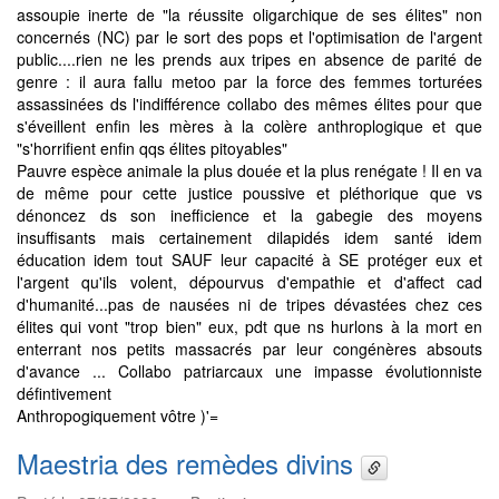
assoupie inerte de "la réussite oligarchique de ses élites" non
concernés (NC) par le sort des pops et l'optimisation de l'argent
public....rien ne les prends aux tripes en absence de parité de
genre : il aura fallu metoo par la force des femmes torturées
assassinées ds l'indifférence collabo des mêmes élites pour que
s'éveillent enfin les mères à la colère anthroplogique et que
"s'horrifient enfin qqs élites pitoyables"
Pauvre espèce animale la plus douée et la plus renégate ! Il en va
de même pour cette justice poussive et pléthorique que vs
dénoncez ds son inefficience et la gabegie des moyens
insuffisants mais certainement dilapidés idem santé idem
éducation idem tout SAUF leur capacité à SE protéger eux et
l'argent qu'ils volent, dépourvus d'empathie et d'affect cad
d'humanité...pas de nausées ni de tripes dévastées chez ces
élites qui vont "trop bien" eux, pdt que ns hurlons à la mort en
enterrant nos petits massacrés par leur congénères absouts
d'avance ... Collabo patriarcaux une impasse évolutionniste
défintivement
Anthropogiquement vôtre )'=
Maestria des remèdes divins