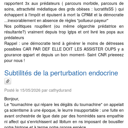
rapportent 3x aux prédateurs ( parcours morbide, parcours de
soins, attractivité médiatique des grds obèses : lucratifsSS ) qui
échappent à l'impôt et épuisent à mort la CPAM et la démocratie
...inexorablement en absence de règles "pollueur-payeur"
Nos politiques roupillent (ou même oligarchie prédatrice en
résultante?) vraiment depuis trop lgtps et ont livré les pops aux
prédateurs
Rappel : une démocratie tend à générer le moins de détresses
possibles CAR PAR DEF ELLE DOIT LES ASSISTER OUPS y a
gourance qqpart et depuis un bon moment- Saint CNR prieeeez
pour nous !
Subtilités de la perturbation endocrine
Posté le 15/05/2026 par cathydurand
Bonjour,
Le "toumachine qui répare les dégâts du toumachine" on appelait
ça scientisme à une époque, le leurre insupportable : une fuite en
avant orchestrée de lgue date par des hominidés sans empathie
ni affect qui s'enrichissent ad libitum en ns imposant de bousiller
notre biotope et à terme notre propre espèce