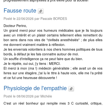
progressivement asphyxiées à prix élevé pour la société!
Fausse route
Posté le 22/06/2026 par Pascale BORDES
Docteur Perino,
Un grand merci pour vos humeurs médicales que je lis toujours
avec un intérêt et un plaisir certains tellement elles remettent du
bon sens dans nos vies de "civilisés anesthésiés" ; de plus elles
me donnent vraiment matière à réflexion.
Je les enverrais volontiers à nos chers hommes politiques de tous
bords, à défaut je les fais connaitre autour de moi.
Un souffle d'intelligence ça ne peut faire que du bien.
Je le répète, oui oui, j'y tiens : MERCI.
Et merci à mon (ma !) médecin généraliste ; elle avait un de vos
livres sur une étagère, j'ai lu le titre à haute voix, elle me l'a prêté
et ce fut une heureuse découverte !
Physiologie de l'empathie
Posté le 08/06/2026 par Michèle
C'est un réel bonheur qui remplie mes 3 C curiosité, critique,