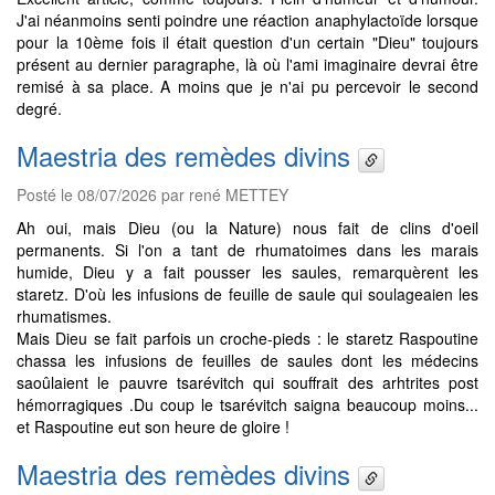
J'ai néanmoins senti poindre une réaction anaphylactoïde lorsque
pour la 10ème fois il était question d'un certain "Dieu" toujours
présent au dernier paragraphe, là où l'ami imaginaire devrai être
remisé à sa place. A moins que je n'ai pu percevoir le second
degré.
Maestria des remèdes divins
Posté le 08/07/2026 par rené METTEY
Ah oui, mais Dieu (ou la Nature) nous fait de clins d'oeil
permanents. Si l'on a tant de rhumatoimes dans les marais
humide, Dieu y a fait pousser les saules, remarquèrent les
staretz. D'où les infusions de feuille de saule qui soulageaien les
rhumatismes.
Mais Dieu se fait parfois un croche-pieds : le staretz Raspoutine
chassa les infusions de feuilles de saules dont les médecins
saoûlaient le pauvre tsarévitch qui souffrait des arhtrites post
hémorragiques .Du coup le tsarévitch saigna beaucoup moins...
et Raspoutine eut son heure de gloire !
Maestria des remèdes divins