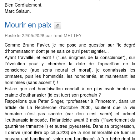
Bien Cordialement.
Marc Salaun.
Mourir en paix
Posté le 22/05/2026 par rené METTEY
Comme Bruno Favier, je me pose une question sur "le degré
d'hominisation" dont je ne sais ce qu'il peut signifer...
Ayant travaillé, et écrit ! ("Les énigmes de la conscience"), sur
l"évolution pour y chercher la date de l'apparition de la
conscience (aux sens neural et moral), je connaissais les
primates, puis les hominidés, les homoninés, et maintenant les
hominines (sans accent !) !
Est-ce que cet hominisation conduit à ne plus avoir honte ou
crainte d'euthanasier (id est tuer) son prochain ?
Rappellons que Peter Singer, "professeur à Princeton", dans un
article de La Recherche d'octobre 2000, soutient que la vie
humaine n'est pas sacrée (car rien n'est sacré) et admet
l'euthanasie imposée, l'infanticide avant 3 mois ("l'avortement du
qautrième trimestre !) et autres joyeusetés. Dans sa progression,
il dérive (mon ilvre op cit p.223) de la non immoralité de tuer un
nouveau-né handicapé, voire peu handicapé, à "un bébé dont la