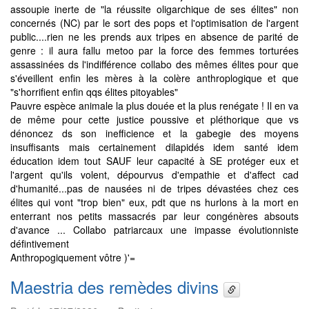
assoupie inerte de "la réussite oligarchique de ses élites" non
concernés (NC) par le sort des pops et l'optimisation de l'argent
public....rien ne les prends aux tripes en absence de parité de
genre : il aura fallu metoo par la force des femmes torturées
assassinées ds l'indifférence collabo des mêmes élites pour que
s'éveillent enfin les mères à la colère anthroplogique et que
"s'horrifient enfin qqs élites pitoyables"
Pauvre espèce animale la plus douée et la plus renégate ! Il en va
de même pour cette justice poussive et pléthorique que vs
dénoncez ds son inefficience et la gabegie des moyens
insuffisants mais certainement dilapidés idem santé idem
éducation idem tout SAUF leur capacité à SE protéger eux et
l'argent qu'ils volent, dépourvus d'empathie et d'affect cad
d'humanité...pas de nausées ni de tripes dévastées chez ces
élites qui vont "trop bien" eux, pdt que ns hurlons à la mort en
enterrant nos petits massacrés par leur congénères absouts
d'avance ... Collabo patriarcaux une impasse évolutionniste
défintivement
Anthropogiquement vôtre )'=
Maestria des remèdes divins