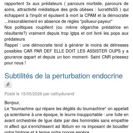
rapportent 3x aux prédateurs ( parcours morbide, parcours de
soins, attractivité médiatique des grds obèses : lucratifsSS ) qui
échappent à l'impôt et épuisent à mort la CPAM et la démocratie
...inexorablement en absence de règles "pollueur-payeur"
Nos politiques roupillent (ou même oligarchie prédatrice en
résultante?) vraiment depuis trop lgtps et ont livré les pops aux
prédateurs
Rappel : une démocratie tend à générer le moins de détresses
possibles CAR PAR DEF ELLE DOIT LES ASSISTER OUPS y a
gourance qqpart et depuis un bon moment- Saint CNR prieeeez
pour nous !
Subtilités de la perturbation endocrine
Posté le 15/05/2026 par cathydurand
Bonjour,
Le "toumachine qui répare les dégâts du toumachine" on appelait
ça scientisme à une époque, le leurre insupportable : une fuite en
avant orchestrée de lgue date par des hominidés sans empathie
ni affect qui s'enrichissent ad libitum en ns imposant de bousiller
notre biotope et à terme notre propre espèce