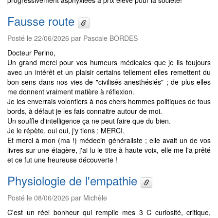
progressivement asphyxiées à prix élevé pour la société!
Fausse route
Posté le 22/06/2026 par Pascale BORDES
Docteur Perino,
Un grand merci pour vos humeurs médicales que je lis toujours
avec un intérêt et un plaisir certains tellement elles remettent du
bon sens dans nos vies de "civilisés anesthésiés" ; de plus elles
me donnent vraiment matière à réflexion.
Je les enverrais volontiers à nos chers hommes politiques de tous
bords, à défaut je les fais connaitre autour de moi.
Un souffle d'intelligence ça ne peut faire que du bien.
Je le répète, oui oui, j'y tiens : MERCI.
Et merci à mon (ma !) médecin généraliste ; elle avait un de vos
livres sur une étagère, j'ai lu le titre à haute voix, elle me l'a prêté
et ce fut une heureuse découverte !
Physiologie de l'empathie
Posté le 08/06/2026 par Michèle
C'est un réel bonheur qui remplie mes 3 C curiosité, critique,