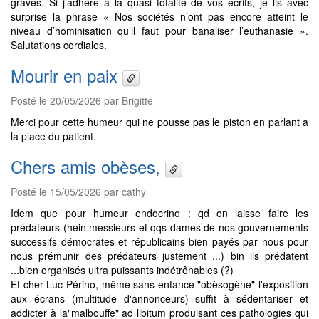
graves. Si j’adhère à la quasi totalité de vos écrits, je lis avec
surprise la phrase « Nos sociétés n’ont pas encore atteint le
niveau d’hominisation qu’il faut pour banaliser l’euthanasie ».
Salutations cordiales.
Mourir en paix
Posté le 20/05/2026 par Brigitte
Merci pour cette humeur qui ne pousse pas le piston en parlant a
la place du patient.
Chers amis obèses,
Posté le 15/05/2026 par cathy
Idem que pour humeur endocrino : qd on laisse faire les
prédateurs (hein messieurs et qqs dames de nos gouvernements
successifs démocrates et républicains bien payés par nous pour
nous prémunir des prédateurs justement ...) bin ils prédatent
...bien organisés ultra puissants indétrônables (?)
Et cher Luc Périno, même sans enfance "obèsogène" l'exposition
aux écrans (multitude d'annonceurs) suffit à sédentariser et
addicter à la"malbouffe" ad libitum produisant ces pathologies qui